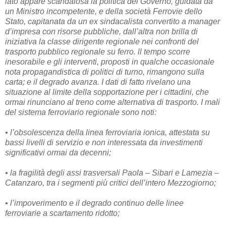
lato appare scandalosa la politica del Governo, guidata da
un Ministro incompetente, e della società Ferrovie dello
Stato, capitanata da un ex sindacalista convertito a manager
d’impresa con risorse pubbliche, dall’altra non brilla di
iniziativa la classe dirigente regionale nei confronti del
trasporto pubblico regionale su ferro. ll tempo scorre
inesorabile e gli interventi, proposti in qualche occasionale
nota propagandistica di politici di turno, rimangono sulla
carta; e il degrado avanza. I dati di fatto rivelano una
situazione al limite della sopportazione per i cittadini, che
ormai rinunciano al treno come alternativa di trasporto. I mali
del sistema ferroviario regionale sono noti:
• l’obsolescenza della linea ferroviaria ionica, attestata su
bassi livelli di servizio e non interessata da investimenti
significativi ormai da decenni;
• la fragilità degli assi trasversali Paola – Sibari e Lamezia –
Catanzaro, tra i segmenti più critici dell’intero Mezzogiorno;
• l’impoverimento e il degrado continuo delle linee
ferroviarie a scartamento ridotto;