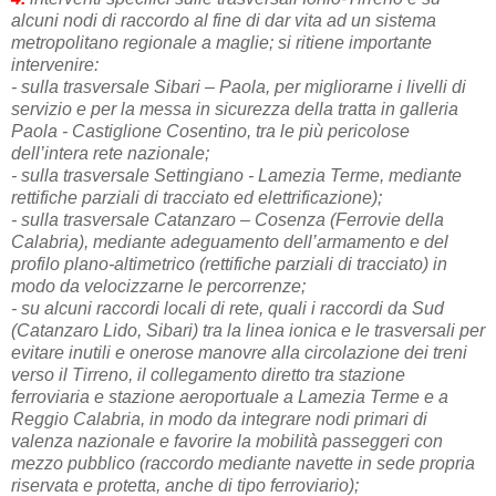
alcuni nodi di raccordo al fine di dar vita ad un sistema
metropolitano regionale a maglie; si ritiene importante
intervenire:
- sulla trasversale Sibari – Paola, per migliorarne i livelli di
servizio e per la messa in sicurezza della tratta in galleria
Paola - Castiglione Cosentino, tra le più pericolose
dell’intera rete nazionale;
- sulla trasversale Settingiano - Lamezia Terme, mediante
rettifiche parziali di tracciato ed elettrificazione);
- sulla trasversale Catanzaro – Cosenza (Ferrovie della
Calabria), mediante adeguamento dell’armamento e del
profilo plano-altimetrico (rettifiche parziali di tracciato) in
modo da velocizzarne le percorrenze;
- su alcuni raccordi locali di rete, quali i raccordi da Sud
(Catanzaro Lido, Sibari) tra la linea ionica e le trasversali per
evitare inutili e onerose manovre alla circolazione dei treni
verso il Tirreno, il collegamento diretto tra stazione
ferroviaria e stazione aeroportuale a Lamezia Terme e a
Reggio Calabria, in modo da integrare nodi primari di
valenza nazionale e favorire la mobilità passeggeri con
mezzo pubblico (raccordo mediante navette in sede propria
riservata e protetta, anche di tipo ferroviario);