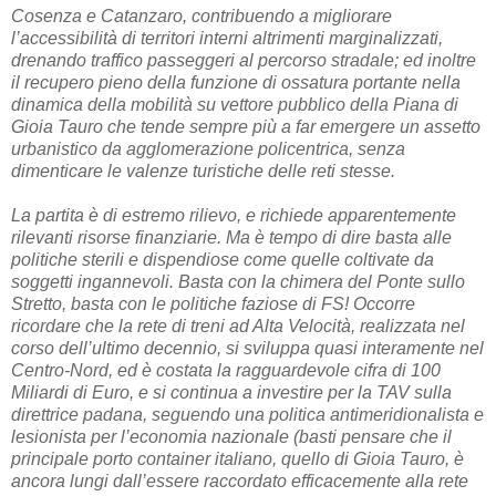
Cosenza e Catanzaro, contribuendo a migliorare
l’accessibilità di territori interni altrimenti marginalizzati,
drenando traffico passeggeri al percorso stradale; ed inoltre
il recupero pieno della funzione di ossatura portante nella
dinamica della mobilità su vettore pubblico della Piana di
Gioia Tauro che tende sempre più a far emergere un assetto
urbanistico da agglomerazione policentrica, senza
dimenticare le valenze turistiche delle reti stesse.
La partita è di estremo rilievo, e richiede apparentemente
rilevanti risorse finanziarie. Ma è tempo di dire basta alle
politiche sterili e dispendiose come quelle coltivate da
soggetti ingannevoli. Basta con la chimera del Ponte sullo
Stretto, basta con le politiche faziose di FS! Occorre
ricordare che la rete di treni ad Alta Velocità, realizzata nel
corso dell’ultimo decennio, si sviluppa quasi interamente nel
Centro-Nord, ed è costata la ragguardevole cifra di 100
Miliardi di Euro, e si continua a investire per la TAV sulla
direttrice padana, seguendo una politica antimeridionalista e
lesionista per l’economia nazionale (basti pensare che il
principale porto container italiano, quello di Gioia Tauro, è
ancora lungi dall’essere raccordato efficacemente alla rete