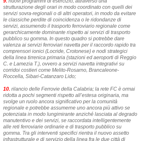
9.
nuovi programmi di esercizio, attraverso una
strutturazione degli orari in modo coordinato con quelli dei
servizi sovra-regionali o di altri operatori, in modo da evitare
le classiche perdite di coincidenza o le ridondanze di
servizi, assumendo il trasporto ferroviario regionale come
gerarchicamente dominante rispetto ai servizi di trasporto
pubblico su gomma. In questo quadro si potrebbe dare
valenza ai servizi ferroviari navetta per il raccordo rapido tra
comprensori ionici (Locride, Crotonese) e nodi strategici
della linea tirrenica primaria (stazioni ed aeroporti di Reggio
C. e Lamezia T.), ovvero a servizi navetta integrativi su
corridoi costieri come Melito-Rosarno, Brancaleone-
Roccella, Sibari-Catanzaro Lido;
10.
rilancio delle Ferrovie della Calabria; la rete FC è ormai
ridotta a pochi segmenti rispetto all’estesa originaria, ma
svolge un ruolo ancora significativo per la comunità
regionale e potrebbe assumerne uno ancora più attivo se
potenziata in modo lungimirante anziché lasciata al degrado
manutentivo e dei servizi, se raccordata intelligentemente
alle reti ferroviarie ordinarie e di trasporto pubblico su
gomma. Tra gli interventi specifici rientra il nuovo assetto
infrastrutturale e di servizio della linea fra le due città di