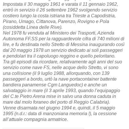
Impostata il 30 maggio 1961 e varata il 11 gennaio 1962,
entrò in servizio il 26 settembre 1962 svolgendo servizio
costiero lungo la costa istriana tra Trieste a Capodistria,
Pirano, Umago, Cittanova, Parenzo, Rovigno e Pola
(cosiddetta Linea delle Rive).
Nel 1978 fu venduta al Ministero dei Trasporti, Azienda
Autonoma FF.SS per la ragguardevole cifra di 740 milioni di
lire, e fu destinata nello Stretto di Messina inaugurando così
dal 20 maggio 1978 un servizio dedicato ai soli passeggeri
e pendolari tra il capoluogo reggino e quello peloritano.
Tra gli episodi da ricordare, relativamente agli anni del suo
servizio come nave FS, nelle acque dello Stretto, vi sono
una collisione (il 9 luglio 1988, allorquando, con 139
passeggeri a bordo, urtò la nave portacontainer battente
bandiera panamense Cgm Languedoc) e anche un
salvataggio in mare (il 3 aprile 1993, quando l’equipaggio
del C.te Pietro Arena mise in salvo una donna caduta in
mare dal molo foraneo del porto di Reggio Calabria).
Venne disarmata nel giugno 1994 e, quindi, il 5 maggio
1995 (n.d.r.: data di manzoniana memoria !), la cessione
all’attuale compagnia armatrice.