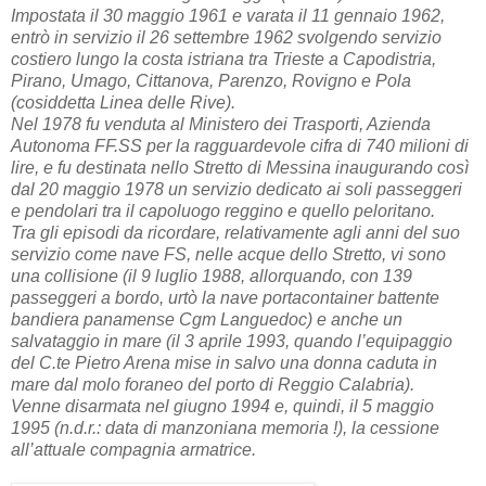
Impostata il 30 maggio 1961 e varata il 11 gennaio 1962,
entrò in servizio il 26 settembre 1962 svolgendo servizio
costiero lungo la costa istriana tra Trieste a Capodistria,
Pirano, Umago, Cittanova, Parenzo, Rovigno e Pola
(cosiddetta Linea delle Rive).
Nel 1978 fu venduta al Ministero dei Trasporti, Azienda
Autonoma FF.SS per la ragguardevole cifra di 740 milioni di
lire, e fu destinata nello Stretto di Messina inaugurando così
dal 20 maggio 1978 un servizio dedicato ai soli passeggeri
e pendolari tra il capoluogo reggino e quello peloritano.
Tra gli episodi da ricordare, relativamente agli anni del suo
servizio come nave FS, nelle acque dello Stretto, vi sono
una collisione (il 9 luglio 1988, allorquando, con 139
passeggeri a bordo, urtò la nave portacontainer battente
bandiera panamense Cgm Languedoc) e anche un
salvataggio in mare (il 3 aprile 1993, quando l’equipaggio
del C.te Pietro Arena mise in salvo una donna caduta in
mare dal molo foraneo del porto di Reggio Calabria).
Venne disarmata nel giugno 1994 e, quindi, il 5 maggio
1995 (n.d.r.: data di manzoniana memoria !), la cessione
all’attuale compagnia armatrice.