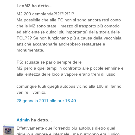
LeoM2 ha detto...
M2 200 demolende?!?!?!?!?!?
Ma possibile che alle FC non si sono ancora resi conto
che le M2 sono state il mezzo di trasporto più comodo
ed efficiente (e quindi più importante) della storia delle
FCL??? Se non funzionano più a causa della vecchiaia
anzichè accantonarle andrebbero restaurate e
monumentate.
PS: scusate se parlo sempre delle
M2 però a quei tempi in confronto alle piccole emmine e
alla lentezza delle loco a vapore erano treni di lusso.
comunque tuuti quegli autobus vicino alla 188 mi fanno
venire il vomito.
28 gennaio 2011 alle ore 16:40
Admin
ha detto...
Effettivamente quell'orrendo blu autobus dietro quel
gioiello a vapore è infernale...ma purtroppo era l'unico