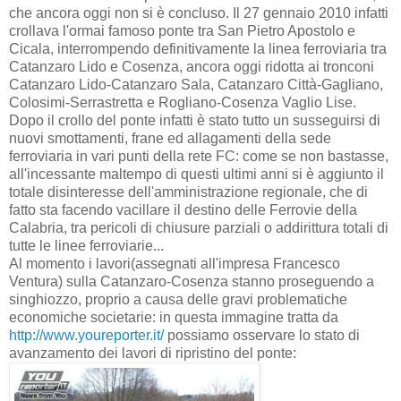
che ancora oggi non si è concluso. Il 27 gennaio 2010 infatti
crollava l'ormai famoso ponte tra San Pietro Apostolo e
Cicala, interrompendo definitivamente la linea ferroviaria tra
Catanzaro Lido e Cosenza, ancora oggi ridotta ai tronconi
Catanzaro Lido-Catanzaro Sala, Catanzaro Città-Gagliano,
Colosimi-Serrastretta e Rogliano-Cosenza Vaglio Lise.
Dopo il crollo del ponte infatti è stato tutto un susseguirsi di
nuovi smottamenti, frane ed allagamenti della sede
ferroviaria in vari punti della rete FC: come se non bastasse,
all'incessante maltempo di questi ultimi anni si è aggiunto il
totale disinteresse dell'amministrazione regionale, che di
fatto sta facendo vacillare il destino delle Ferrovie della
Calabria, tra pericoli di chiusure parziali o addirittura totali di
tutte le linee ferroviarie...
Al momento i lavori(assegnati all'impresa Francesco
Ventura) sulla Catanzaro-Cosenza stanno proseguendo a
singhiozzo, proprio a causa delle gravi problematiche
economiche societarie: in questa immagine tratta da
http://www.youreporter.it/
possiamo osservare lo stato di
avanzamento dei lavori di ripristino del ponte: