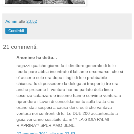
Admin
alle
20:52
Condividi
21 commenti:
Anonimo ha detto...
ragazzi qualche giorno fa il direttore generale di fc lo
feudo pare abbia incontrato il latitante orsomarso, che si
e' accorto solo ora dopo i tagli di fs e probbabile
chiusura fc di possedere la delega ai trasporti,i tre era
anche presente f. ventura hanno parlato della linea
cosenza catanzaro e insieme hanno convinto ventura a
riprendere i lavori di consolidamento sulla tratta che
erano stati sospesi a causa dei crediti che vantava
ventura nei confronti di fc. Le DUE 200 accantonate a
gioia verranno sostituite da m4? LA GIOIA PALMI
RIAPRIRA'? SPERIAMO BENE.
27 gennaio 2011 alle ore 22:53