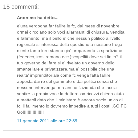
15 commenti:
Anonimo ha detto...
e'una vergogna far fallire le fc, dal mese di novenbre
ormai circolano solo voci allarmanti di chiusura, vendita
e fallimento, ma il bello e' che nessun politico a livello
regionale si interessa della questione a nessuno frega
niente tanto loro stanno gia' preparando la spartizione
(federico,lirosi romano ecc.)scopelliti dove sei finito? il
tuo governo del fare si e' rivelato un governo dello
smantellare e privatizzare.ma e' possibile che una
realta' imprenditoriale come fc venga fatta fallire
apposta dai re del gommato e dai politici senza che
nessuno intervenga, ma anche l'azienda che faccia
sentire la propia voce la dottoressa ricozzi chieda aiuto
a matteoli dato che il ministero è ancora socio unico di
fc. il fallimento lo dovremo impedire a tutti i costi ,GO FC
Go!!!!!!!!!!!!!!!!!
11 gennaio 2011 alle ore 22:39