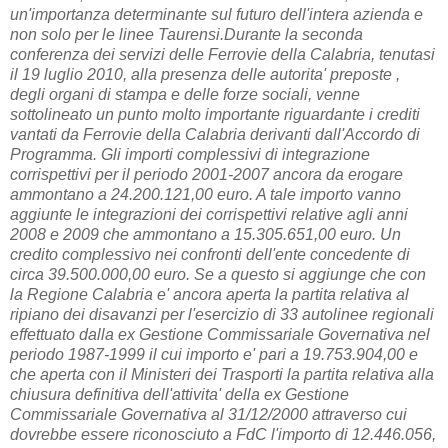
un'importanza determinante sul futuro dell'intera azienda e
non solo per le linee Taurensi.Durante la seconda
conferenza dei servizi delle Ferrovie della Calabria, tenutasi
il 19 luglio 2010, alla presenza delle autorita' preposte ,
degli organi di stampa e delle forze sociali, venne
sottolineato un punto molto importante riguardante i crediti
vantati da Ferrovie della Calabria derivanti dall'Accordo di
Programma. Gli importi complessivi di integrazione
corrispettivi per il periodo 2001-2007 ancora da erogare
ammontano a 24.200.121,00 euro. A tale importo vanno
aggiunte le integrazioni dei corrispettivi relative agli anni
2008 e 2009 che ammontano a 15.305.651,00 euro. Un
credito complessivo nei confronti dell'ente concedente di
circa 39.500.000,00 euro. Se a questo si aggiunge che con
la Regione Calabria e' ancora aperta la partita relativa al
ripiano dei disavanzi per l'esercizio di 33 autolinee regionali
effettuato dalla ex Gestione Commissariale Governativa nel
periodo 1987-1999 il cui importo e' pari a 19.753.904,00 e
che aperta con il Ministeri dei Trasporti la partita relativa alla
chiusura definitiva dell'attivita' della ex Gestione
Commissariale Governativa al 31/12/2000 attraverso cui
dovrebbe essere riconosciuto a FdC l'importo di 12.446.056,