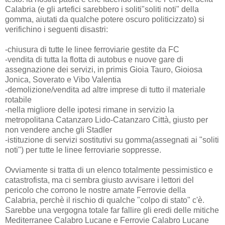
Calabria (e gli artefici sarebbero i soliti"soliti noti" della
gomma, aiutati da qualche potere oscuro politicizzato) si
verifichino i seguenti disastri:
-chiusura di tutte le linee ferroviarie gestite da FC
-vendita di tutta la flotta di autobus e nuove gare di
assegnazione dei servizi, in primis Gioia Tauro, Gioiosa
Jonica, Soverato e Vibo Valentia
-demolizione/vendita ad altre imprese di tutto il materiale
rotabile
-nella migliore delle ipotesi rimane in servizio la
metropolitana Catanzaro Lido-Catanzaro Città, giusto per
non vendere anche gli Stadler
-istituzione di servizi sostitutivi su gomma(assegnati ai "soliti
noti") per tutte le linee ferroviarie soppresse.
Ovviamente si tratta di un elenco totalmente pessimistico e
catastrofista, ma ci sembra giusto avvisare i lettori del
pericolo che corrono le nostre amate Ferrovie della
Calabria, perchè il rischio di qualche "colpo di stato" c'è.
Sarebbe una vergogna totale far fallire gli eredi delle mitiche
Mediterranee Calabro Lucane e Ferrovie Calabro Lucane