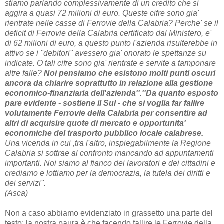
stiamo parlando complessivamente di un credito che si
aggira a quasi 72 milioni di euro. Queste cifre sono gia'
rientrate nelle casse di Ferrovie della Calabria? Perche' se il
deficit di Ferrovie della Calabria certificato dal Ministero, e'
di 62 milioni di euro, a questo punto l'azienda risulterebbe in
attivo se i ''debitori'' avessero gia' onorato le spettanze su
indicate. O tali cifre sono gia' rientrate e servite a tamponare
altre falle?
Noi pensiamo che esistono molti punti oscuri
ancora da chiarire soprattutto in relazione alla gestione
economico-finanziaria dell'azienda''.''Da quanto esposto
pare evidente - sostiene il Sul - che si voglia far fallire
volutamente Ferrovie della Calabria per consentire ad
altri di acquisire quote di mercato e opportunita'
economiche del trasporto pubblico locale calabrese.
Una vicenda in cui ,tra l'altro, inspiegabilmente la Regione
Calabria si sottrae al confronto mancando ad appuntamenti
importanti. Noi siamo al fianco dei lavoratori e dei cittadini e
crediamo e lottiamo per la democrazia, la tutela dei diritti e
dei servizi''.
(Asca)
Non a caso abbiamo evidenziato in grassetto una parte del
testo: la nostra paura è che facendo fallire le Ferrovie della