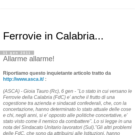
Ferrovie in Calabria...
11 gen 2011
Allarme allarme!
Riportiamo questo inquietante articolo tratto da
http://www.asca.it/
:
(ASCA) - Gioia Tauro (Rc), 6 gen - ''Lo
stato
in cui versano le
Ferrovie
della
Calabria
(FdC) e' anche il frutto di una
cogestione tra azienda e sindacati confederali, che, con la
concertazione, hanno determinato lo
stato
attuale delle cose
e chi, negli anni, si e' opposto alle politiche concertative, e'
stato
visto come il nemico da combattere''. Lo si legge in una
nota del Sindacato Unitario lavoratori (Sul).''Gli altri problemi
delle FdC, che sono da attribuirsi alle Istituzioni, hanno