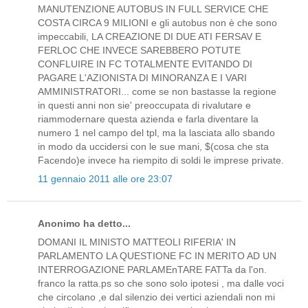
MANUTENZIONE AUTOBUS IN FULL SERVICE CHE
COSTA CIRCA 9 MILIONI e gli autobus non è che sono
impeccabili, LA CREAZIONE DI DUE ATI FERSAV E
FERLOC CHE INVECE SAREBBERO POTUTE
CONFLUIRE IN FC TOTALMENTE EVITANDO DI
PAGARE L'AZIONISTA DI MINORANZA E I VARI
AMMINISTRATORI... come se non bastasse la regione
in questi anni non sie' preoccupata di rivalutare e
riammodernare questa azienda e farla diventare la
numero 1 nel campo del tpl, ma la lasciata allo sbando
in modo da uccidersi con le sue mani, $(cosa che sta
Facendo)e invece ha riempito di soldi le imprese private.
11 gennaio 2011 alle ore 23:07
Anonimo ha detto...
DOMANI IL MINISTO MATTEOLI RIFERIA' IN
PARLAMENTO LA QUESTIONE FC IN MERITO AD UN
INTERROGAZIONE PARLAMEnTARE FATTa da l'on.
franco la ratta.ps so che sono solo ipotesi , ma dalle voci
che circolano ,e dal silenzio dei vertici aziendali non mi