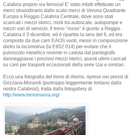
Calabria proprio via ferrovia! E' stato infatti effettuato un
merci straordinario dallo scalo merci di Verona Quadrante
Europa a Reggio Calabria Centrale, dove sono stati
scaricati i mezzi storici, misti tra autoscale, autopompe e
mezzi vari di servizio. Il treno "rosso" è giunto a Reggio
Calabria il 3 dicembre, ed è ripartito la sera del 6, ed era
composto da due carri EAOS vuoti, messi in composizione
dietro la locomotiva (la E652 014) per evitare che il
pulviscolo metallico rovente in caduta dal pantografo
danneggiasse i preziosi mezzi storici, questi ultimi caricati
su carri per trasporti eccezionali della serie Uai e similari.
Ecco una fotografia del treno di ritorno, ripreso nei pressi di
Grizzana-Morandi (purtroppo leggermente lontano dalla
nostra Calabria!), tratta dalla fotogallery di
http://www.trenomania.org/