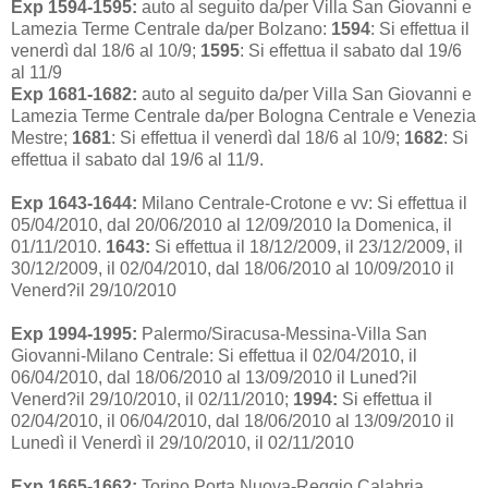
Exp 1594-1595:
auto al seguito da/per Villa San Giovanni e
Lamezia Terme Centrale da/per Bolzano:
1594
: Si effettua il
venerdì dal 18/6 al 10/9;
1595
: Si effettua il sabato dal 19/6
al 11/9
Exp 1681-1682:
auto al seguito da/per Villa San Giovanni e
Lamezia Terme Centrale da/per Bologna Centrale e Venezia
Mestre;
1681
: Si effettua il venerdì dal 18/6 al 10/9;
1682
: Si
effettua il sabato dal 19/6 al 11/9.
Exp 1643-1644:
Milano Centrale-Crotone e vv: Si effettua il
05/04/2010, dal 20/06/2010 al 12/09/2010 la Domenica, il
01/11/2010.
1643:
Si effettua il 18/12/2009, il 23/12/2009, il
30/12/2009, il 02/04/2010, dal 18/06/2010 al 10/09/2010 il
Venerd?il 29/10/2010
Exp 1994-1995:
Palermo/Siracusa-Messina-Villa San
Giovanni-Milano Centrale: Si effettua il 02/04/2010, il
06/04/2010, dal 18/06/2010 al 13/09/2010 il Luned?il
Venerd?il 29/10/2010, il 02/11/2010;
1994:
Si effettua il
02/04/2010, il 06/04/2010, dal 18/06/2010 al 13/09/2010 il
Lunedì il Venerdì il 29/10/2010, il 02/11/2010
Exp 1665-1662:
Torino Porta Nuova-Reggio Calabria