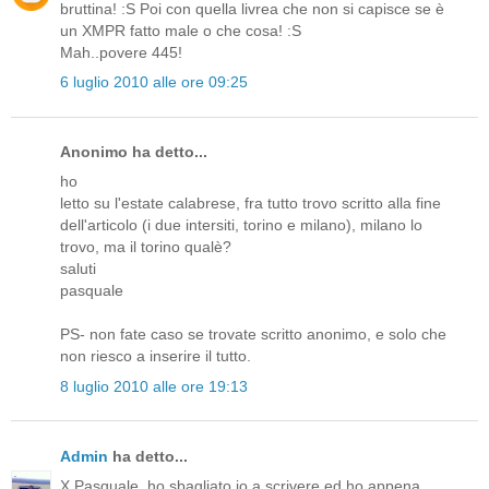
bruttina! :S Poi con quella livrea che non si capisce se è
un XMPR fatto male o che cosa! :S
Mah..povere 445!
6 luglio 2010 alle ore 09:25
Anonimo ha detto...
ho
letto su l'estate calabrese, fra tutto trovo scritto alla fine
dell'articolo (i due intersiti, torino e milano), milano lo
trovo, ma il torino qualè?
saluti
pasquale
PS- non fate caso se trovate scritto anonimo, e solo che
non riesco a inserire il tutto.
8 luglio 2010 alle ore 19:13
Admin
ha detto...
X Pasquale, ho sbagliato io a scrivere ed ho appena