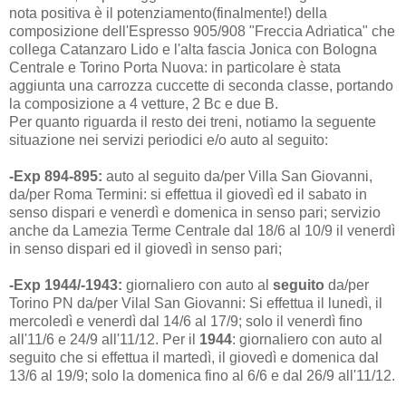
nota positiva è il potenziamento(finalmente!) della
composizione dell'Espresso 905/908 "Freccia Adriatica" che
collega Catanzaro Lido e l'alta fascia Jonica con Bologna
Centrale e Torino Porta Nuova: in particolare è stata
aggiunta una carrozza cuccette di seconda classe, portando
la composizione a 4 vetture, 2 Bc e due B.
Per quanto riguarda il resto dei treni, notiamo la seguente
situazione nei servizi periodici e/o auto al seguito:
-Exp 894-895:
auto al seguito da/per Villa San Giovanni,
da/per Roma Termini: si effettua il giovedì ed il sabato in
senso dispari e venerdì e domenica in senso pari; servizio
anche da Lamezia Terme Centrale dal 18/6 al 10/9 il venerdì
in senso dispari ed il giovedì in senso pari;
-Exp 1944/-1943:
giornaliero con auto al
seguito
da/per
Torino PN da/per Vilal San Giovanni: Si effettua il lunedì, il
mercoledì e venerdì dal 14/6 al 17/9; solo il venerdì fino
all'11/6 e 24/9 all'11/12. Per il
1944
: giornaliero con auto al
seguito che si effettua il martedì, il giovedì e domenica dal
13/6 al 19/9; solo la domenica fino al 6/6 e dal 26/9 all'11/12.