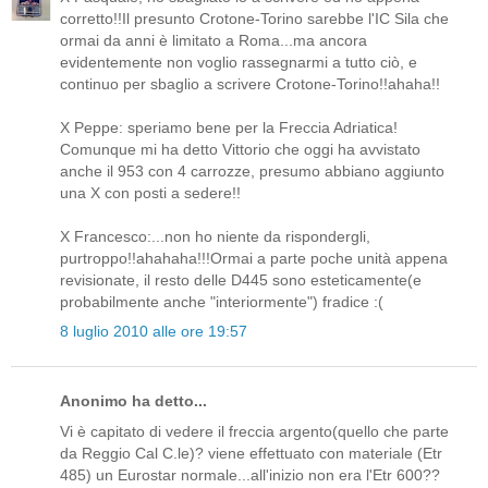
corretto!!Il presunto Crotone-Torino sarebbe l'IC Sila che
ormai da anni è limitato a Roma...ma ancora
evidentemente non voglio rassegnarmi a tutto ciò, e
continuo per sbaglio a scrivere Crotone-Torino!!ahaha!!
X Peppe: speriamo bene per la Freccia Adriatica!
Comunque mi ha detto Vittorio che oggi ha avvistato
anche il 953 con 4 carrozze, presumo abbiano aggiunto
una X con posti a sedere!!
X Francesco:...non ho niente da rispondergli,
purtroppo!!ahahaha!!!Ormai a parte poche unità appena
revisionate, il resto delle D445 sono esteticamente(e
probabilmente anche "interiormente") fradice :(
8 luglio 2010 alle ore 19:57
Anonimo ha detto...
Vi è capitato di vedere il freccia argento(quello che parte
da Reggio Cal C.le)? viene effettuato con materiale (Etr
485) un Eurostar normale...all'inizio non era l'Etr 600??