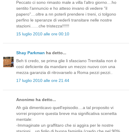
Peccato ci sono rimasto male a villa l'altro giorno....ho
sentito l'annuncio e ho atteso invano di vedere "il
papero"....oltre a nn poterli prendere i treni, ci tolgono
perfino le speranze di vederli transitare nelle nostre
stazioni.......che tristezza!!!!!!
15 luglio 2010 alle ore 00:10
Shay Parkman
ha detto...
Beh ti credo, se prima glie li sfasciano Trenitalia non è
così deficiente da mandare un mezzo nuovo con una
mezza garanzia di ritrovarselo a Roma pezzi pezzi..
17 luglio 2010 alle ore 21:44
Anonimo ha detto...
Ah già dimenticavo quell'episodio....a tal proposito vi
vorrei proporre questa breve ma significativa scenetta
mentale:
-Immaginate un graffitaro che si aggira per le nostre
stazioni....un figlio di buona famiglia (credo che nel 90%