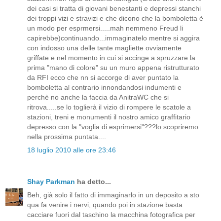
dei casi si tratta di giovani benestanti e depressi stanchi
dei troppi vizi e stravizi e che dicono che la bomboletta è
un modo per esprmersi.....mah nemmeno Freud li
capirebbe)continuando...immaginatelo mentre si aggira
con indosso una delle tante magliette ovviamente
griffate e nel momento in cui si accinge a spruzzare la
prima "mano di colore" su un muro appena ristrutturato
da RFI ecco che nn si accorge di aver puntato la
bomboletta al contrario innondandosi indumenti e
perchè no anche la faccia da AnitraWC che si
ritrova.....se lo toglierà il vizio di rompere le scatole a
stazioni, treni e monumenti il nostro amico graffitario
depresso con la "voglia di esprimersi"???lo scopriremo
nella prossima puntata....
18 luglio 2010 alle ore 23:46
Shay Parkman
ha detto...
Beh, già solo il fatto di immaginarlo in un deposito a sto
qua fa venire i nervi, quando poi in stazione basta
cacciare fuori dal taschino la macchina fotografica per