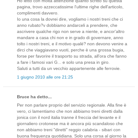
Ho letto con molta attenzione quanto scritto su questa
pagina, trovo azzeccatissime l'ultime righe dell'articolo,
complimenti davvero.
Io una cosa la dovrei dire, vogliamo i nostri treni che ci
anno rubato?v dobbiamo andarceli a prendere, che
ascrivere qualche rigo non serve a niente, e ancor'altro
mandare a casa chi non e in grado di governare, anno
tolto i nostri treni, e il motivo qualè? non devono venire a
dirci che viaggiavano vuoti, perche è una grossa bugia,
forse per favorire il trasporto su strada, all'ora che fanno
a fare i famosi vari G... e solo una presa in giro.
Saluti a tutti da un vecchio appartenente alle ferrovie.
1 giugno 2010 alle ore 21:25
Bruce ha detto...
Per non parlare proprio del servizio regionale. Alla fine è
vero, ci lamentiamo che non abbiamo treni diretti dalla
jonica con il nord italia tranne il freccia del levante e il
giornaliero crotonese ma è ancora più scandaloso che
non abbiamo treni "diretti" reggio calabria - sibari con
buona frequenza quotidiana. Solo una corsa al giorno la