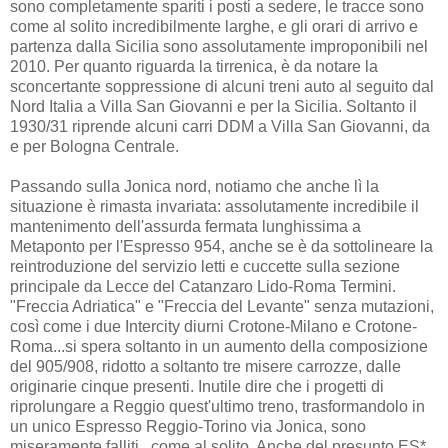
sono completamente spariti i posti a sedere, le tracce sono
come al solito incredibilmente larghe, e gli orari di arrivo e
partenza dalla Sicilia sono assolutamente improponibili nel
2010. Per quanto riguarda la tirrenica, è da notare la
sconcertante soppressione di alcuni treni auto al seguito dal
Nord Italia a Villa San Giovanni e per la Sicilia. Soltanto il
1930/31 riprende alcuni carri DDM a Villa San Giovanni, da
e per Bologna Centrale.
Passando sulla Jonica nord, notiamo che anche lì la
situazione è rimasta invariata: assolutamente incredibile il
mantenimento dell'assurda fermata lunghissima a
Metaponto per l'Espresso 954, anche se è da sottolineare la
reintroduzione del servizio letti e cuccette sulla sezione
principale da Lecce del Catanzaro Lido-Roma Termini.
"Freccia Adriatica" e "Freccia del Levante" senza mutazioni,
così come i due Intercity diurni Crotone-Milano e Crotone-
Roma...si spera soltanto in un aumento della composizione
del 905/908, ridotto a soltanto tre misere carrozze, dalle
originarie cinque presenti. Inutile dire che i progetti di
riprolungare a Reggio quest'ultimo treno, trasformandolo in
un unico Espresso Reggio-Torino via Jonica, sono
miseramente falliti...come al solito. Anche del presunto ES*