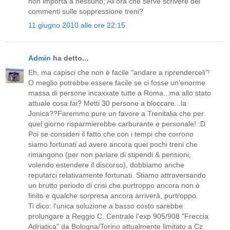
non importa a nessuno; All'ora che serve scrivere dei
commenti sulle soppressione treni?
11 giugno 2010 alle ore 22:15
Admin
ha detto...
Eh, ma capisci che non è facile "andare a riprenderceli"!
O meglio potrebbe essere facile se ci fosse un'enorme
massa di persone incaxxate tutte a Roma...ma allo stato
attuale cosa fai? Metti 30 persone a bloccare...la
Jonica??Faremmo pure un favore a Trenitalia che per
quel giorno risparmierebbe carburante e personale! :D
Poi se consideri il fatto che con i tempi che corrono
siamo fortunati ad avere ancora quei pochi treni che
rimangono (per non parlare di stipendi & pensioni,
volendo estendere il discorso), dobbiamo anche
reputarci relativamente fortunati. Stiamo attraversando
un brutto periodo di crisi che purtroppo ancora non è
finito e qualche sorpresa ancora arriverà, purtroppo.
Ti dico: l'unica soluzione a basso costo sarebbe
prolungare a Reggio C. Centrale l'exp 905/908 "Freccia
Adriatica" da Bologna/Torino attualmente limitato a Cz