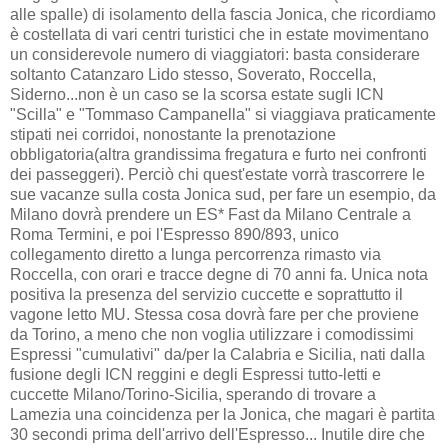
alle spalle) di isolamento della fascia Jonica, che ricordiamo
è costellata di vari centri turistici che in estate movimentano
un considerevole numero di viaggiatori: basta considerare
soltanto Catanzaro Lido stesso, Soverato, Roccella,
Siderno...non è un caso se la scorsa estate sugli ICN
"Scilla" e "Tommaso Campanella" si viaggiava praticamente
stipati nei corridoi, nonostante la prenotazione
obbligatoria(altra grandissima fregatura e furto nei confronti
dei passeggeri). Perciò chi quest'estate vorrà trascorrere le
sue vacanze sulla costa Jonica sud, per fare un esempio, da
Milano dovrà prendere un ES* Fast da Milano Centrale a
Roma Termini, e poi l'Espresso 890/893, unico
collegamento diretto a lunga percorrenza rimasto via
Roccella, con orari e tracce degne di 70 anni fa. Unica nota
positiva la presenza del servizio cuccette e soprattutto il
vagone letto MU. Stessa cosa dovrà fare per che proviene
da Torino, a meno che non voglia utilizzare i comodissimi
Espressi "cumulativi" da/per la Calabria e Sicilia, nati dalla
fusione degli ICN reggini e degli Espressi tutto-letti e
cuccette Milano/Torino-Sicilia, sperando di trovare a
Lamezia una coincidenza per la Jonica, che magari è partita
30 secondi prima dell'arrivo dell'Espresso... Inutile dire che