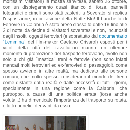
moltissimi visitatori) la mostra sanvitese, sabato 26 ottobre,
con un dispiegamento quasi titanico di forze, pannelli
fotografici e cimeli sono stati trasferiti a Soverato: si replica
l'esposizione, in occasione della Notte Blu! Il banchetto di
Ferrovie in Calabria è stato preso d'assalto dalle 18 fino alle
2 di notte, da decine di visitatori soveratesi e non, incuriositi
dagli insoliti oggetti ferroviari (e soprattutto dal
documentario
"Lemmina"
del film-maker Gaetano Crivaro!) esposti per i
vicoli della città del cavalluccio marino: un ulteriore
momento di promozione del trasporto ferroviario, rivolto non
solo a chi già "mastica" treni e ferrovie (non sono infatti
mancati molti ferrovieri ed ex-ferrovieri di passaggio!), come
spesso avviene in altre realtà, ma dedicato alle persone
comuni, che molto spesso considerano il mondo del treno
come distante dalla realtà e dalle necessità di tutti i giorni,
specialmente in una regione come la Calabria, che
purtroppo, a causa di una politica errata (forse anche
voluta...) ha dimenticato l'importanza del trasporto su rotaia,
e tutti i benefici derivanti da esso.