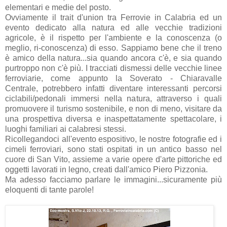
elementari e medie del posto.
Ovviamente il trait d'union tra Ferrovie in Calabria ed un
evento dedicato alla natura ed alle vecchie tradizioni
agricole, è il rispetto per l'ambiente e la conoscenza (o
meglio, ri-conoscenza) di esso. Sappiamo bene che il treno
è amico della natura...sia quando ancora c'è, e sia quando
purtroppo non c'è più. I tracciati dismessi delle vecchie linee
ferroviarie, come appunto la Soverato - Chiaravalle
Centrale, potrebbero infatti diventare interessanti percorsi
ciclabili/pedonali immersi nella natura, attraverso i quali
promuovere il turismo sostenibile, e non di meno, visitare da
una prospettiva diversa e inaspettatamente spettacolare, i
luoghi familiari ai calabresi stessi.
Ricollegandoci all'evento espositivo, le nostre fotografie ed i
cimeli ferroviari, sono stati ospitati in un antico basso nel
cuore di San Vito, assieme a varie opere d'arte pittoriche ed
oggetti lavorati in legno, creati dall'amico Piero Pizzonia.
Ma adesso facciamo parlare le immagini...sicuramente più
eloquenti di tante parole!