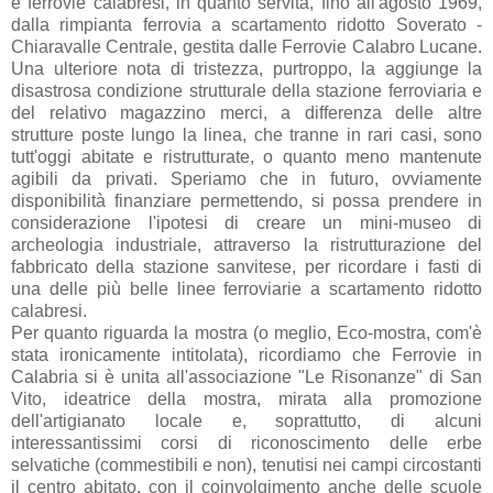
e ferrovie calabresi, in quanto servita, fino all'agosto 1969,
dalla rimpianta ferrovia a scartamento ridotto Soverato -
Chiaravalle Centrale, gestita dalle Ferrovie Calabro Lucane.
Una ulteriore nota di tristezza, purtroppo, la aggiunge la
disastrosa condizione strutturale della stazione ferroviaria e
del relativo magazzino merci, a differenza delle altre
strutture poste lungo la linea, che tranne in rari casi, sono
tutt'oggi abitate e ristrutturate, o quanto meno mantenute
agibili da privati. Speriamo che in futuro, ovviamente
disponibilità finanziare permettendo, si possa prendere in
considerazione l'ipotesi di creare un mini-museo di
archeologia industriale, attraverso la ristrutturazione del
fabbricato della stazione sanvitese, per ricordare i fasti di
una delle più belle linee ferroviarie a scartamento ridotto
calabresi.
Per quanto riguarda la mostra (o meglio, Eco-mostra, com'è
stata ironicamente intitolata), ricordiamo che Ferrovie in
Calabria si è unita all'associazione "Le Risonanze" di San
Vito, ideatrice della mostra, mirata alla promozione
dell'artigianato locale e, soprattutto, di alcuni
interessantissimi corsi di riconoscimento delle erbe
selvatiche (commestibili e non), tenutisi nei campi circostanti
il centro abitato, con il coinvolgimento anche delle scuole