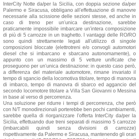
InterCity Notte da/per la Sicilia, con doppia sezione da/per
Palermo e Siracusa, obbligano all'effettuazione di manovre
necessarie alla scissione delle sezioni stesse, ed anche in
caso di treno per un'unica destinazione, sarebbe
praticamente impossibile imbarcare un'intera composizione
di più di 5 carrozze in un traghetto. I vantaggi delle RO/RO
sono quindi strettamente legati all'utilizzo di singole
composizioni bloccate (elettrotreni e/o convogli automotori
diesel che si imbarcano e sbarcano autonomamente), o
appunto con un massimo di 5 vetture unificate che
proseguono per un'unica destinazione: in questo caso però,
a differenza del materiale automotore, rimane invariato il
tempo di sgancio della locomotiva titolare, tempo di manovra
di imbarco, tempo di manovra di sbarco ed aggancio del
secondo locomotore titolare a Villa San Giovanni o Messina
in base al verso di percorrenza.
Una soluzione per ridurre i tempi di percorrenza, che però
con N/T monodirezionali porterebbe ben pochi cambiamenti,
sarebbe quella di riorganizzare l'offerta InterCity da/per la
Sicilia, effettuando due treni separati di massimo 5 carrozze
(imbarcabili quindi senza divisioni di carrozze)
rispettivamente da Palermo e Siracusa, mantenendo gli orari