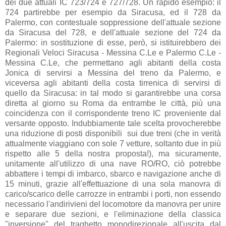
dei due attuali IC 723/724 e 727/728. Un rapido esempio: il
724 partirebbe per esempio da Siracusa, ed il 728 da
Palermo, con contestuale soppressione dell'attuale sezione
da Siracusa del 728, e dell'attuale sezione del 724 da
Palermo: in sostituzione di esse, però, si istituirebbero dei
Regionali Veloci Siracusa - Messina C.Le e Palermo C.Le -
Messina C.Le, che permettano agli abitanti della costa
Jonica di servirsi a Messina del treno da Palermo, e
viceversa agli abitanti della costa tirrenica di servirsi di
quello da Siracusa: in tal modo si garantirebbe una corsa
diretta al giorno su Roma da entrambe le città, più una
coincidenza con il corrispondente treno IC proveniente dal
versante opposto. Indubbiamente tale scelta provocherebbe
una riduzione di posti disponibili sui due treni (che in verità
attualmente viaggiano con sole 7 vetture, soltanto due in più
rispetto alle 5 della nostra proposta!), ma sicuramente,
unitamente all'utilizzo di una nave RO/RO, ciò potrebbe
abbattere i tempi di imbarco, sbarco e navigazione anche di
15 minuti, grazie all'effettuazione di una sola manovra di
carico/scarico delle carrozze in entrambi i porti, non essendo
necessario l'andirivieni del locomotore da manovra per unire
e separare due sezioni, e l'eliminazione della classica
"inversione" del traghetto monodirezionale all'uscita dal