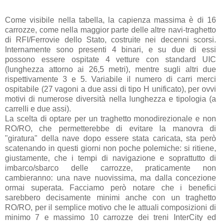
Come visibile nella tabella, la capienza massima è di 16
carrozze, come nella maggior parte delle altre navi-traghetto
di RFI/Ferrovie dello Stato, costruite nei decenni scorsi.
Internamente sono presenti 4 binari, e su due di essi
possono essere ospitate 4 vetture con standard UIC
(lunghezza attorno ai 26,5 metri), mentre sugli altri due
rispettivamente 3 e 5. Variabile il numero di carri merci
ospitabile (27 vagoni a due assi di tipo H unificato), per ovvi
motivi di numerose diversità nella lunghezza e tipologia (a
carrelli e due assi).
La scelta di optare per un traghetto monodirezionale e non
RO/RO, che permetterebbe di evitare la manovra di
"giratura" della nave dopo essere stata caricata, sta però
scatenando in questi giorni non poche polemiche: si ritiene,
giustamente, che i tempi di navigazione e soprattutto di
imbarco/sbarco delle carrozze, praticamente non
cambieranno: una nave nuovissima, ma dalla concezione
ormai superata. Facciamo però notare che i benefici
sarebbero decisamente minimi anche con un traghetto
RO/RO, per il semplice motivo che le attuali composizioni di
minimo 7 e massimo 10 carrozze dei treni InterCity ed