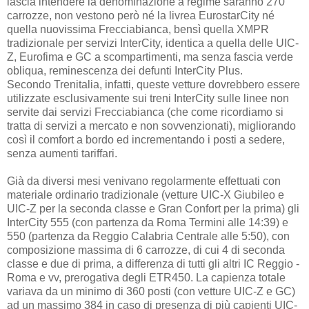
lascia intendere la denominazione a regime saranno 270
carrozze, non vestono però né la livrea EurostarCity né
quella nuovissima Frecciabianca, bensì quella XMPR
tradizionale per servizi InterCity, identica a quella delle UIC-
Z, Eurofima e GC a scompartimenti, ma senza fascia verde
obliqua, reminescenza dei defunti InterCity Plus.
Secondo Trenitalia, infatti, queste vetture dovrebbero essere
utilizzate esclusivamente sui treni InterCity sulle linee non
servite dai servizi Frecciabianca (che come ricordiamo si
tratta di servizi a mercato e non sovvenzionati), migliorando
così il comfort a bordo ed incrementando i posti a sedere,
senza aumenti tariffari.
Già da diversi mesi venivano regolarmente effettuati con
materiale ordinario tradizionale (vetture UIC-X Giubileo e
UIC-Z per la seconda classe e Gran Confort per la prima) gli
InterCity 555 (con partenza da Roma Termini alle 14:39) e
550 (partenza da Reggio Calabria Centrale alle 5:50), con
composizione massima di 6 carrozze, di cui 4 di seconda
classe e due di prima, a differenza di tutti gli altri IC Reggio -
Roma e vv, prerogativa degli ETR450. La capienza totale
variava da un minimo di 360 posti (con vetture UIC-Z e GC)
ad un massimo 384 in caso di presenza di più capienti UIC-