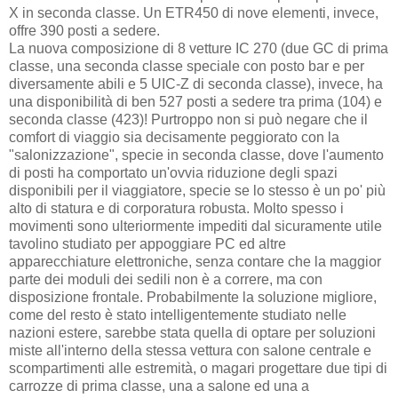
X in seconda classe. Un ETR450 di nove elementi, invece,
offre 390 posti a sedere.
La nuova composizione di 8 vetture IC 270 (due GC di prima
classe, una seconda classe speciale con posto bar e per
diversamente abili e 5 UIC-Z di seconda classe), invece, ha
una disponibilità di ben 527 posti a sedere tra prima (104) e
seconda classe (423)! Purtroppo non si può negare che il
comfort di viaggio sia decisamente peggiorato con la
"salonizzazione", specie in seconda classe, dove l'aumento
di posti ha comportato un'ovvia riduzione degli spazi
disponibili per il viaggiatore, specie se lo stesso è un po' più
alto di statura e di corporatura robusta. Molto spesso i
movimenti sono ulteriormente impediti dal sicuramente utile
tavolino studiato per appoggiare PC ed altre
apparecchiature elettroniche, senza contare che la maggior
parte dei moduli dei sedili non è a correre, ma con
disposizione frontale. Probabilmente la soluzione migliore,
come del resto è stato intelligentemente studiato nelle
nazioni estere, sarebbe stata quella di optare per soluzioni
miste all'interno della stessa vettura con salone centrale e
scompartimenti alle estremità, o magari progettare due tipi di
carrozze di prima classe, una a salone ed una a