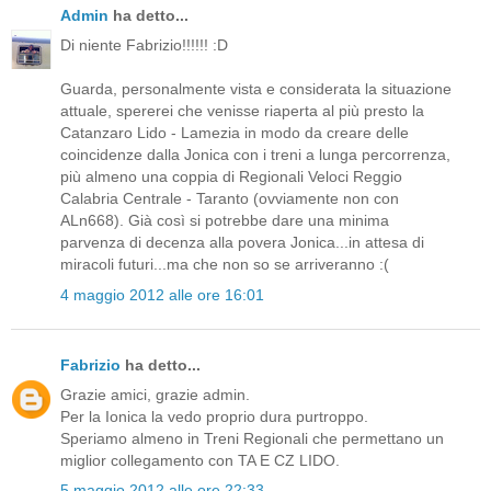
Admin
ha detto...
Di niente Fabrizio!!!!!! :D
Guarda, personalmente vista e considerata la situazione
attuale, spererei che venisse riaperta al più presto la
Catanzaro Lido - Lamezia in modo da creare delle
coincidenze dalla Jonica con i treni a lunga percorrenza,
più almeno una coppia di Regionali Veloci Reggio
Calabria Centrale - Taranto (ovviamente non con
ALn668). Già così si potrebbe dare una minima
parvenza di decenza alla povera Jonica...in attesa di
miracoli futuri...ma che non so se arriveranno :(
4 maggio 2012 alle ore 16:01
Fabrizio
ha detto...
Grazie amici, grazie admin.
Per la Ionica la vedo proprio dura purtroppo.
Speriamo almeno in Treni Regionali che permettano un
miglior collegamento con TA E CZ LIDO.
5 maggio 2012 alle ore 22:33