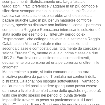
scompartimenti. Statisticamente una larga fascia di
viaggiatori, infatti, preferisce viaggiare in un più comodo e
silenzioso scompartimento, piuttosto che in un'affollata e
caotica carrozza a salone, e sarebbe anche disposta a
pagare qualche Euro in più per un maggiore comfort e
privacy, specie su distanze non indifferenti come il percorso
completo tra Reggio e Roma...una interessante soluzione è
stata scelta per esempio sull'InterCity periodico ex
"Aspromonte", che collega una volta alla settimana Reggio
Calabria con Milano Centrale e ritorno: la sezione di
seconda classe è composta quasi totalmente da carrozze a
salone EurostarCity, mentre quella di prima classe da due
UIC-Z o Eurofima con allestimento a scompartimenti,
decisamente più consone ad una percorrenza di oltre mille
chilometri!
Ma polemiche a parte, si tratta comunque di una rara
iniziativa positiva da parte di Trenitalia nei confronti della
bistrattata Calabria: non bisogna sottovalutare il vantaggio
dell'aumento dei posti a sedere (per quanto possa essere
dannoso a livello di comfort come detto qualche riga sopra),
visto che molto spesso nei periodi di punta diventa
impossibile trovare un posto su praticamente tutti i treni
Sicilia/Calabria - Roma. Speriamo che questo possa essere