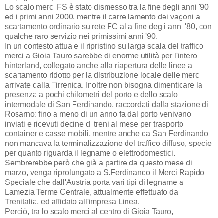
Lo scalo merci FS è stato dismesso tra la fine degli anni '90
ed i primi anni 2000, mentre il carrellamento dei vagoni a
scartamento ordinario su rete FC alla fine degli anni '80, con
qualche raro servizio nei primissimi anni '90.
In un contesto attuale il ripristino su larga scala del traffico
merci a Gioia Tauro sarebbe di enorme utilità per l'intero
hinterland, collegato anche alla riapertura delle linee a
scartamento ridotto per la distribuzione locale delle merci
arrivate dalla Tirrenica. Inoltre non bisogna dimenticare la
presenza a pochi chilometri del porto e dello scalo
intermodale di San Ferdinando, raccordati dalla stazione di
Rosarno: fino a meno di un anno fa dal porto venivano
inviati e ricevuti decine di treni al mese per trasporto
container e casse mobili, mentre anche da San Ferdinando
non mancava la terminalizzazione del traffico diffuso, specie
per quanto riguarda il legname o elettrodomestici.
Sembrerebbe però che già a partire da questo mese di
marzo, venga riprolungato a S.Ferdinando il Merci Rapido
Speciale che dall'Austria porta vari tipi di legname a
Lamezia Terme Centrale, attualmente effettuato da
Trenitalia, ed affidato all'impresa Linea.
Perciò, tra lo scalo merci al centro di Gioia Tauro,