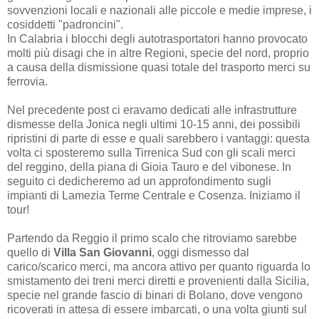
sovvenzioni locali e nazionali alle piccole e medie imprese, i
cosiddetti "padroncini".
In Calabria i blocchi degli autotrasportatori hanno provocato
molti più disagi che in altre Regioni, specie del nord, proprio
a causa della dismissione quasi totale del trasporto merci su
ferrovia.
Nel precedente post ci eravamo dedicati alle infrastrutture
dismesse della Jonica negli ultimi 10-15 anni, dei possibili
ripristini di parte di esse e quali sarebbero i vantaggi: questa
volta ci sposteremo sulla Tirrenica Sud con gli scali merci
del reggino, della piana di Gioia Tauro e del vibonese. In
seguito ci dedicheremo ad un approfondimento sugli
impianti di Lamezia Terme Centrale e Cosenza. Iniziamo il
tour!
Partendo da Reggio il primo scalo che ritroviamo sarebbe
quello di
Villa San Giovanni
, oggi dismesso dal
carico/scarico merci, ma ancora attivo per quanto riguarda lo
smistamento dei treni merci diretti e provenienti dalla Sicilia,
specie nel grande fascio di binari di Bolano, dove vengono
ricoverati in attesa di essere imbarcati, o una volta giunti sul