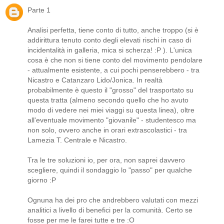
Parte 1
Analisi perfetta, tiene conto di tutto, anche troppo (si è
addirittura tenuto conto degli elevati rischi in caso di
incidentalità in galleria, mica si scherza! :P ). L'unica
cosa è che non si tiene conto del movimento pendolare
- attualmente esistente, a cui pochi penserebbero - tra
Nicastro e Catanzaro Lido/Jonica. In realtà
probabilmente è questo il "grosso" del trasportato su
questa tratta (almeno secondo quello che ho avuto
modo di vedere nei miei viaggi su questa linea), oltre
all'eventuale movimento "giovanile" - studentesco ma
non solo, ovvero anche in orari extrascolastici - tra
Lamezia T. Centrale e Nicastro.
Tra le tre soluzioni io, per ora, non saprei davvero
scegliere, quindi il sondaggio lo "passo" per qualche
giorno :P
Ognuna ha dei pro che andrebbero valutati con mezzi
analitici a livello di benefici per la comunità. Certo se
fosse per me le farei tutte e tre :O