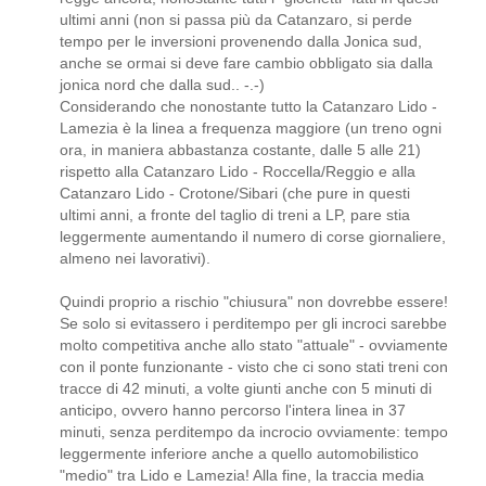
ultimi anni (non si passa più da Catanzaro, si perde
tempo per le inversioni provenendo dalla Jonica sud,
anche se ormai si deve fare cambio obbligato sia dalla
jonica nord che dalla sud.. -.-)
Considerando che nonostante tutto la Catanzaro Lido -
Lamezia è la linea a frequenza maggiore (un treno ogni
ora, in maniera abbastanza costante, dalle 5 alle 21)
rispetto alla Catanzaro Lido - Roccella/Reggio e alla
Catanzaro Lido - Crotone/Sibari (che pure in questi
ultimi anni, a fronte del taglio di treni a LP, pare stia
leggermente aumentando il numero di corse giornaliere,
almeno nei lavorativi).
Quindi proprio a rischio "chiusura" non dovrebbe essere!
Se solo si evitassero i perditempo per gli incroci sarebbe
molto competitiva anche allo stato "attuale" - ovviamente
con il ponte funzionante - visto che ci sono stati treni con
tracce di 42 minuti, a volte giunti anche con 5 minuti di
anticipo, ovvero hanno percorso l'intera linea in 37
minuti, senza perditempo da incrocio ovviamente: tempo
leggermente inferiore anche a quello automobilistico
"medio" tra Lido e Lamezia! Alla fine, la traccia media