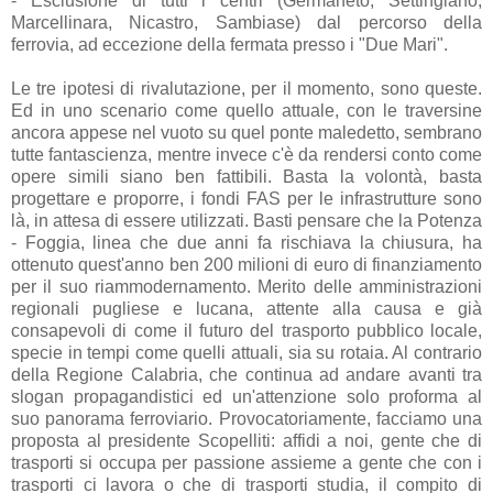
- Esclusione di tutti i centri (Germaneto, Settingiano,
Marcellinara, Nicastro, Sambiase) dal percorso della
ferrovia, ad eccezione della fermata presso i "Due Mari".
Le tre ipotesi di rivalutazione, per il momento, sono queste.
Ed in uno scenario come quello attuale, con le traversine
ancora appese nel vuoto su quel ponte maledetto, sembrano
tutte fantascienza, mentre invece c'è da rendersi conto come
opere simili siano ben fattibili. Basta la volontà, basta
progettare e proporre, i fondi FAS per le infrastrutture sono
là, in attesa di essere utilizzati. Basti pensare che la Potenza
- Foggia, linea che due anni fa rischiava la chiusura, ha
ottenuto quest'anno ben 200 milioni di euro di finanziamento
per il suo riammodernamento. Merito delle amministrazioni
regionali pugliese e lucana, attente alla causa e già
consapevoli di come il futuro del trasporto pubblico locale,
specie in tempi come quelli attuali, sia su rotaia. Al contrario
della Regione Calabria, che continua ad andare avanti tra
slogan propagandistici ed un'attenzione solo proforma al
suo panorama ferroviario. Provocatoriamente, facciamo una
proposta al presidente Scopelliti: affidi a noi, gente che di
trasporti si occupa per passione assieme a gente che con i
trasporti ci lavora o che di trasporti studia, il compito di