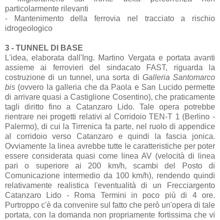
particolarmente rilevanti
- Mantenimento della ferrovia nel tracciato a rischio
idrogeologico
3 - TUNNEL DI BASE
L'idea, elaborata dall'Ing. Martino Vergata e portata avanti
assieme ai ferrovieri del sindacato FAST, riguarda la
costruzione di un tunnel, una sorta di
Galleria Santomarco
bis
(ovvero la galleria che da Paola e San Lucido permette
di arrivare quasi a Castiglione Cosentino), che praticamente
tagli diritto fino a Catanzaro Lido. Tale opera potrebbe
rientrare nei progetti relativi al Corridoio TEN-T 1 (Berlino -
Palermo), di cui la Tirrenica fa parte, nel ruolo di appendice
al corridoio verso Catanzaro e quindi la fascia jonica.
Ovviamente la linea avrebbe tutte le caratteristiche per poter
essere considerata quasi come linea AV (velocità di linea
pari o superiore ai 200 km/h, scambi del Posto di
Comunicazione intermedio da 100 km/h), rendendo quindi
relativamente realistica l'eventualità di un Frecciargento
Catanzaro Lido - Roma Termini in poco più di 4 ore.
Purtroppo c'è da convenire sul fatto che però un'opera di tale
portata, con la domanda non propriamente fortissima che vi