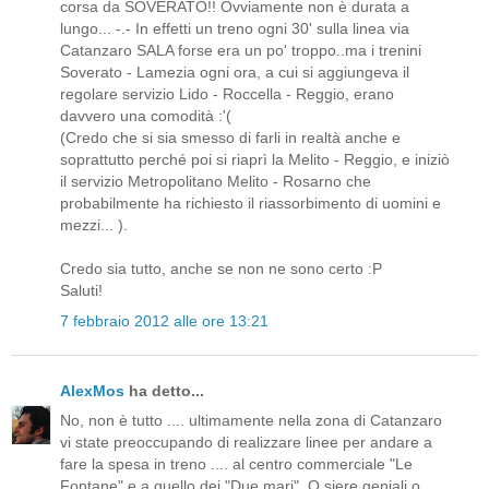
corsa da SOVERATO!! Ovviamente non è durata a
lungo... -.- In effetti un treno ogni 30' sulla linea via
Catanzaro SALA forse era un po' troppo..ma i trenini
Soverato - Lamezia ogni ora, a cui si aggiungeva il
regolare servizio Lido - Roccella - Reggio, erano
davvero una comodità :'(
(Credo che si sia smesso di farli in realtà anche e
soprattutto perché poi si riaprì la Melito - Reggio, e iniziò
il servizio Metropolitano Melito - Rosarno che
probabilmente ha richiesto il riassorbimento di uomini e
mezzi... ).
Credo sia tutto, anche se non ne sono certo :P
Saluti!
7 febbraio 2012 alle ore 13:21
AlexMos
ha detto...
No, non è tutto .... ultimamente nella zona di Catanzaro
vi state preoccupando di realizzare linee per andare a
fare la spesa in treno .... al centro commerciale "Le
Fontane" e a quello dei "Due mari". O siere geniali o