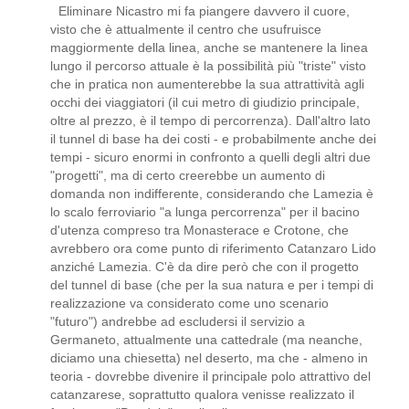
Eliminare Nicastro mi fa piangere davvero il cuore,
visto che è attualmente il centro che usufruisce
maggiormente della linea, anche se mantenere la linea
lungo il percorso attuale è la possibilità più "triste" visto
che in pratica non aumenterebbe la sua attrattività agli
occhi dei viaggiatori (il cui metro di giudizio principale,
oltre al prezzo, è il tempo di percorrenza). Dall'altro lato
il tunnel di base ha dei costi - e probabilmente anche dei
tempi - sicuro enormi in confronto a quelli degli altri due
"progetti", ma di certo creerebbe un aumento di
domanda non indifferente, considerando che Lamezia è
lo scalo ferroviario "a lunga percorrenza" per il bacino
d'utenza compreso tra Monasterace e Crotone, che
avrebbero ora come punto di riferimento Catanzaro Lido
anziché Lamezia. C'è da dire però che con il progetto
del tunnel di base (che per la sua natura e per i tempi di
realizzazione va considerato come uno scenario
"futuro") andrebbe ad escludersi il servizio a
Germaneto, attualmente una cattedrale (ma neanche,
diciamo una chiesetta) nel deserto, ma che - almeno in
teoria - dovrebbe divenire il principale polo attrattivo del
catanzarese, soprattutto qualora venisse realizzato il