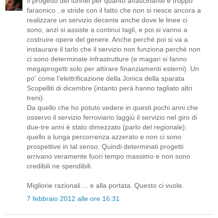
Il progetto del tunnel per quanto affascinante è troppo
faraonico ..e stride con il fatto che non si riesce ancora a
realizzare un servizio decente anche dove le linee ci
sono, anzi si assiste a continui tagli, e poi si vanno a
costruire opere del genere. Anche perché poi si va a
instaurare il tarlo che il servizio non funziona perché non
ci sono determinate infrastrutture (e magari si fanno
megaprogetti solo per attirare finanziamenti esterni). Un
po' come l'elettrificazione della Jonica della sparata
Scopelliti di dicembre (intanto perà hanno tagliato altri
treni).
Da quello che ho potuto vedere in questi pochi anni che
osservo il servizio ferroviario laggiù il servizio nel giro di
due-tre anni è stato dimezzato (parlo del regionale);
quello a lunga percorrenza azzerato e non ci sono
prospettive in tal senso. Quindi determinati progetti
arrivano veramente fuori tempo massimo e non sono
credibili ne spendibili.
Migliorie razionali ... e alla portata. Questo ci vuole.
7 febbraio 2012 alle ore 16:31