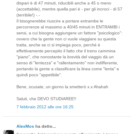
dispari è di 47 minuti, riducibili anche a 45 o meno
(accettabile), mentre quella pari è - per gli incroci - di 57
(terribile!) -.-
Il bisognerebbe riuscire a portare entrambe le
percorrenze al massimo a 40/45 minuti in ENTRAMBI i
sensi, a cui bisogna aggiungere un fattore "psicologico":
ovvero che la gente non ci vuole viaggiare su questa
tratta, anche se ci si impiega poco, perché è
effettivamente percepito il fatto che il treno cammina
"piano", che nonostante la brevità del viaggio dà un
senso di "lentezza" e "rallentamento" non indifferente,
portando la gente a classificare la linea come "lenta" e
quindi poco "appetibile".
Bene, scusate, un giorno la smetterò x.x Ahahah
Saluti, che DEVO STUDIAREE!!
7 febbraio 2012 alle ore 16:25
AlexMos
ha detto...