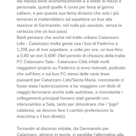
sta messa bene economicamente e a livello di mezzi e
personale, quindi quelle 4 corse per linea al giorno
saltano, e per questa sua fama diciamo che solo i più
temerari si metterebbero ad aspettare un bus alla
stazione di Germaneto, nel nulla più assoluto, senza la
certezza che un bus passi.
Basti pensare che anche nel tratto urbano Catanzaro
Lido - Catanzaro molta gente usa i bus di Federico a
1,20€ pur di non aspettare, a volte per ore, un bus Amc
a 0,80 se non 0,60€! (Nel periodo di chiusura della tratta
FC Catanzaro Sala - Catanzaro Città infatti molti
viaggiatori proprio su Federico si sono riversati, piuttosto
che sull'Amc o sui bus FC stessi delle varie linee
passanti per Catanzaro Lido/Santa Maria, nonostante ci
fosse stata l'autorizzazione a far viaggiare con titolo di
viaggio ferroviario anche sulle autolinee, e nonostante i
collegamenti principali fossero stati garantiti con
interscambio a Sala, tanto per dimostrare che i "pigri"
calabresi, se devono fare il cambio preferiscono la
macchina o il bus diretto)
Tornando al discorso iniziale, da Germaneto per
Catanzaro, almeno in teoria, ci sarebbe l'alternativa alla