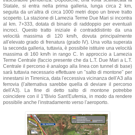
Statale, si entra nella prima galleria, lunga circa 2 km,
seguita da un'altra di circa 1000 metri dopo un breve tratto
scoperto. La stazione di Lamezia Terme Due Mari si incontra
al km. 7+333, dotata di binario di raddoppio per eventuali
incroci. Questo tratto iniziale è contraddistinto da una
velocità massima di 120 km/h, dovuta principalmente
all'elevato grado di frenatura (grado IV). Una volta superata
la seconda galleria, tuttavia, è possibile istituire una velocità
massima di 160 km/h in rango C. In approccio a Lamezia
Terme Centrale (faccio presente che da L.T. Due Mari a L.T.
Centrale il percorso è analogo alla linea con tunnel di base)
sarà tuttavia necessario effettuare un "salto di montone" per
innestarsi in Tirrenica, data l'eccessiva vicinanza dell'A3 alla
ferrovia (l'alternativa sarebbe quella di deviare il percorso
dell'A3). La fine di detto salto di montone potrebbe
coincidere con il 1°Bivio Sant'Eufemia, in modo da rendere
possibile anche l'instradamento verso l'aeroporto.