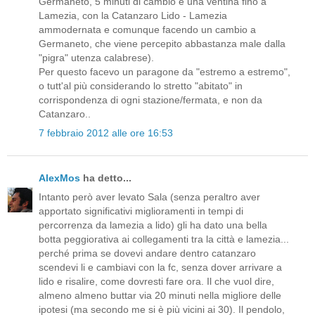
Germaneto, 5 minuti di cambio e una ventina fino a
Lamezia, con la Catanzaro Lido - Lamezia
ammodernata e comunque facendo un cambio a
Germaneto, che viene percepito abbastanza male dalla
"pigra" utenza calabrese).
Per questo facevo un paragone da "estremo a estremo",
o tutt'al più considerando lo stretto "abitato" in
corrispondenza di ogni stazione/fermata, e non da
Catanzaro..
7 febbraio 2012 alle ore 16:53
AlexMos
ha detto...
Intanto però aver levato Sala (senza peraltro aver
apportato significativi miglioramenti in tempi di
percorrenza da lamezia a lido) gli ha dato una bella
botta peggiorativa ai collegamenti tra la città e lamezia...
perché prima se dovevi andare dentro catanzaro
scendevi li e cambiavi con la fc, senza dover arrivare a
lido e risalire, come dovresti fare ora. Il che vuol dire,
almeno almeno buttar via 20 minuti nella migliore delle
ipotesi (ma secondo me si è più vicini ai 30). Il pendolo,