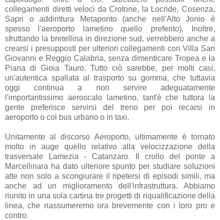
collegamenti diretti veloci da Crotone, la Locride, Cosenza,
Sapri o addirittura Metaponto (anche nell'Alto Jonio è
spesso l'aeroporto lametino quello preferito). Inoltre,
sfruttando la bretellina in direzione sud, verrebbero anche a
crearsi i presupposti per ulteriori collegamenti con Villa San
Giovanni e Reggio Calabria, senza dimenticare Tropea e la
Piana di Gioia Tauro. Tutto ciò sarebbe, per molti casi,
un'autentica spallata al trasporto su gomma, che tuttavia
oggi continua a non servire adeguatamente
l'importantissimo aeroscalo lametino, tant'è che tuttora la
gente preferisce servirsi del treno per poi recarsi in
aeroporto o col bus urbano o in taxi.
Unitamente al discorso Aeroporto, ultimamente è tornato
molto in auge quello relativo alla velocizzazione della
trasversale Lamezia - Catanzaro. Il crollo del ponte a
Marcellinara ha dato ulteriore spunto per studiare soluzioni
atte non solo a scongiurare il ripetersi di episodi simili, ma
anche ad un miglioramento dell'infrastruttura. Abbiamo
riunito in una sola cartina tre progetti di riqualificazione della
linea, che riassumeremo ora brevemente con i loro pro e
contro.