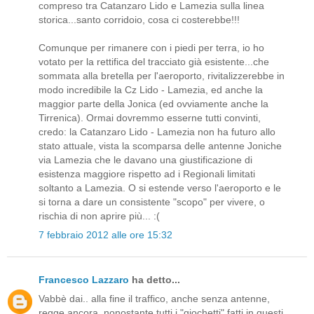
compreso tra Catanzaro Lido e Lamezia sulla linea
storica...santo corridoio, cosa ci costerebbe!!!
Comunque per rimanere con i piedi per terra, io ho
votato per la rettifica del tracciato già esistente...che
sommata alla bretella per l'aeroporto, rivitalizzerebbe in
modo incredibile la Cz Lido - Lamezia, ed anche la
maggior parte della Jonica (ed ovviamente anche la
Tirrenica). Ormai dovremmo esserne tutti convinti,
credo: la Catanzaro Lido - Lamezia non ha futuro allo
stato attuale, vista la scomparsa delle antenne Joniche
via Lamezia che le davano una giustificazione di
esistenza maggiore rispetto ad i Regionali limitati
soltanto a Lamezia. O si estende verso l'aeroporto e le
si torna a dare un consistente "scopo" per vivere, o
rischia di non aprire più... :(
7 febbraio 2012 alle ore 15:32
Francesco Lazzaro
ha detto...
Vabbè dai.. alla fine il traffico, anche senza antenne,
regge ancora, nonostante tutti i "giochetti" fatti in questi