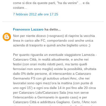
come si dice da queste parti, "ha da venire" ... e da
costare...
7 febbraio 2012 alle ore 17:25
Francesco Lazzaro
ha detto...
Non per niente dicevo (=sognavo) di riaprire la vecchia
linea in carico alle FC, comportando così anche unica
azienda di trasporto e quindi anche biglietto unico ;)
Per quanto riguarda un eventuale viaggiatore Lamezia -
Catanzaro Città, in realtà attualmente, e anche nei
festivi (con orari molto ridotti però, ma tanto quelli
ferroviari non sono meglio) esiste la possibilità, sfruttata
dallo 0% delle persone, di interscambio a Catanzaro
Germaneto FS con gli autobus urbani Amc, che nei
lavorativi sono ogni mezz'ora la mattina (con punte di
uno ogni 15') e ogni ora dalle 14 in poi fino alle 20 circa
per Catanzaro Lido/Catanzaro Sala (ma non serve
l'interscambio a Germaneto in questo caso) e per
Catanzaro Città e addirittura Gagliano. Certo, l'Amc non