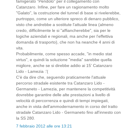
famigerato "Pendolo" per il collegamento con
Catanzaro. Infine, per fare un ragionamento molto
"Galato", la costruzione del tunnel di base si rivelerebbe,
purtroppo, come un ulteriore spreco di denaro pubblico,
visto che andrebbe a sostitute l'attuale linea (almeno
credo, difficilmente le si "affiancherebbe", sia per le
logiche aziendali e regionali, ma anche per l'effettiva
domanda di trasporto), che non ha neanche 4 anni di
vita.
Probabilmente, come spesso accade, "in medio stat
virtus", e quindi la soluzione "media" sarebbe quella
migliore, anche se si direbbe addio ai 15' Catanzaro
Lido - Lamezia :'(
C'è da dire che, seguendo praticamente l'attuale
percorso stradale esistente tra Catanzaro Lido -
Germaneto - Lamezia, per mantenere la competitività
dovrebbe garantire delle alte prestazioni a livello di
velocità di percorrenza e quindi di tempi impiegati,
anche in vista dell'ammodernamento in corso del tratto
stradale Catanzaro Lido - Germaneto fino all'innesto con
la SS 280.
7 febbraio 2012 alle ore 13:21