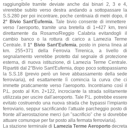
raggiungibile tramite deviate anche dai binari 2, 3 e 4,
virerebbe subito verso destra andando a sottopassare la
S.S.280 per poi incontrare, poche centinaia di metri dopo, il
2° Bivio Sant'Eufemia.
Tale bivio consente di immettere
verso l'aeroporto, tramite una bretella di 1+427 km, treni
direttamente da Rosarno/Reggio Calabria evitandogli il
cambio banco o la rottura di carico a Lamezia Terme
Centrale. Il
1° Bivio Sant'Eufemia
, posto in piena linea al
km. 255+371 della Ferrovia Tirrenica, a livello di
segnalamento verrebbe protetto dal segnale di protezione
esterna, di nuova istituzione, di Lamezia Terme Centrale.
Ripartiti dal 2°Bivio Sant'Eufemia, dopo poco sottopassiamo
la S.S.18 (previo però un lieve abbassamento della sede
ferroviaria), ed esattamente lì comincia la curva che ci
immette praticamente verso l'aeroporto. Incontriamo così il
P.L. posto al Km. 2+122, incrociante la strada solitamente
utilizzata per uscire dall'aeroporto. Tale P.L. potrebbe essere
evitato costruendo una nuova strada che bypassi l'impianto
ferroviario, seppur sacrificando l'attuale parcheggio posto di
fronte all'aerostazione merci (un "sacrificio" che si dovrebbe
attuare comunque per far posto alla fermata ferroviaria).
La stazione terminale di
Lamezia Terme Aeroporto
decreta