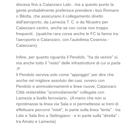
discesa fino a Catanzaro Lido.. ma a questo punto la
gente probabilmente preferisce prendere i bus Romano
o Bilotta, che assicurano il collegamento diretto
dall'aeroporto, da Lamezia T. C. e da Nicastro per
Catanzaro centro, anche se con corse non troppo
frequenti.. (qualche rara corsa anche le FC la fanno tra
l'aeroporto e Catanzaro, con l'autolinea Cosenza -
Catanzaro).
Infine, per quanto riguarda il Pendolo, "ha da venire" sì,
ma anche tutto il "resto" delle infrastrutture di cui si parla
:P
Il Pendolo serviva solo come "appoggio" per dire che
anche nel migliore assoluto dei casi, ovvero con
Pendolo e ammodernamenti e linee nuove, Catanzaro
Città resterebbe "scomodamente" collegata con
Lamezia a livello ferroviario.. (A meno che non si
ripristinasse la linea via Sala e si permettesse ai treni di
effettuare percorsi "misti", in parte sulla linea "lenta" - tra
Lido e Sala fino a Settingiano - e in parte sulla "diretta" -
tra Amato e Lamezia)