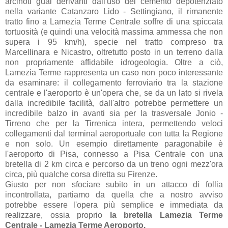
arcinoti guai derivanti dall'uso del cemento depotenziato
nella variante Catanzaro Lido - Settingiano, il rimanente
tratto fino a Lamezia Terme Centrale soffre di una spiccata
tortuosità (e quindi una velocità massima ammessa che non
supera i 95 km/h), specie nel tratto compreso tra
Marcellinara e Nicastro, oltretutto posto in un terreno dalla
non propriamente affidabile idrogeologia. Oltre a ciò,
Lamezia Terme rappresenta un caso non poco interessante
da esaminare: il collegamento ferroviario tra la stazione
centrale e l'aeroporto è un'opera che, se da un lato si rivela
dalla incredibile facilità, dall'altro potrebbe permettere un
incredibile balzo in avanti sia per la trasversale Jonio -
Tirreno che per la Tirrenica intera, permettendo veloci
collegamenti dal terminal aeroportuale con tutta la Regione
e non solo. Un esempio direttamente paragonabile è
l'aeroporto di Pisa, connesso a Pisa Centrale con una
bretella di 2 km circa e percorso da un treno ogni mezz'ora
circa, più qualche corsa diretta su Firenze.
Giusto per non sfociare subito in un attacco di follia
incontrollata, partiamo da quella che a nostro avviso
potrebbe essere l'opera più semplice e immediata da
realizzare, ossia proprio
la bretella Lamezia Terme
Centrale - Lamezia Terme Aeroporto.