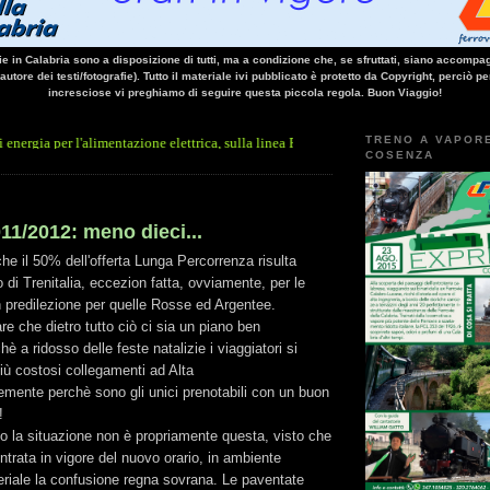
vie in Calabria sono a disposizione di tutti, ma a condizione che, se sfruttati, siano accompag
 autore dei testi/fotografie). Tutto il materiale ivi pubblicato è protetto da Copyright, perciò pe
incresciose vi preghiamo di seguire questa piccola regola. Buon Viaggio!
TRENO A VAPOR
'alimentazione elettrica, sulla linea Paola - Cosenza, causa l'arresto improvviso di u
COSENZA
11/2012: meno dieci...
he il 50% dell'offerta Lunga Percorrenza risulta
o di Trenitalia, eccezion fatta, ovviamente, per le
 predilezione per quelle Rosse ed Argentee.
e che dietro tutto ciò ci sia un piano ben
hè a ridosso delle feste natalizie i viaggiatori si
più costosi collegamenti ad Alta
emente perchè sono gli unici prenotabili con un buon
!
no la situazione non è propriamente questa, visto che
'entrata in vigore del nuovo orario, in ambiente
teriale la confusione regna sovrana. Le paventate