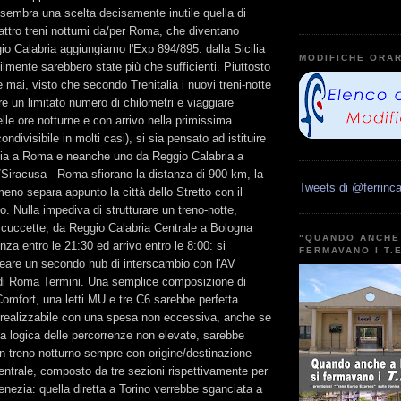
sembra una scelta decisamente inutile quella di
ttro treni notturni da/per Roma, che diventano
o Calabria aggiungiamo l'Exp 894/895: dalla Sicilia
MODIFICHE ORAR
lmente sarebbero state più che sufficienti. Piuttosto
mai, visto che secondo Trenitalia i nuovi treni-notte
e un limitato numero di chilometri e viaggiare
le ore notturne e con arrivo nella primissima
ondivisibile in molti casi), si sia pensato ad istituire
cilia a Roma e neanche uno da Reggio Calabria a
Siracusa - Roma sfiorano la distanza di 900 km, la
Tweets di @ferrinca
eno separa appunto la città dello Stretto con il
. Nulla impediva di strutturare un treno-notte,
e cuccette, da Reggio Calabria Centrale a Bologna
"QUANDO ANCHE 
nza entro le 21:30 ed arrivo entro le 8:00: si
FERMAVANO I T.
reare un secondo hub di interscambio con l'AV
di Roma Termini. Una semplice composizione di
omfort, una letti MU e tre C6 sarebbe perfetta.
e realizzabile con una spesa non eccessiva, anche se
la logica delle percorrenze non elevate, sarebbe
e un treno notturno sempre con origine/destinazione
ntrale, composto da tre sezioni rispettivamente per
enezia: quella diretta a Torino verrebbe sganciata a