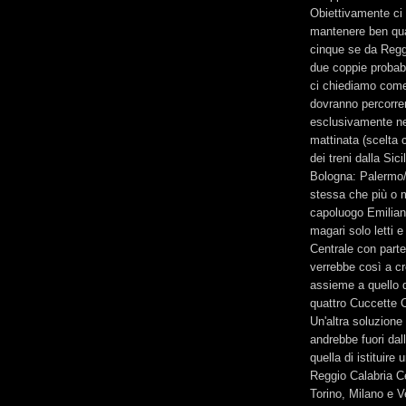
Obiettivamente ci 
mantenere ben qua
cinque se da Reggi
due coppie probabi
ci chiediamo come 
dovranno percorrer
esclusivamente nel
mattinata (scelta c
dei treni dalla Si
Bologna: Palermo/
stessa che più o m
capoluogo Emiliano
magari solo letti 
Centrale con parte
verrebbe così a c
assieme a quello 
quattro Cuccette C
Un'altra soluzion
andrebbe fuori dal
quella di istituir
Reggio Calabria Ce
Torino, Milano e V