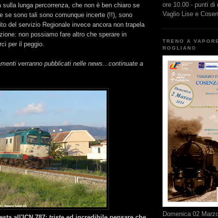
ore 10.00 - punti di
tà sulla lunga percorrenza, che non è ben chiaro se
Vaglio Lise e Cose
che se sono tali sono comunque incerte (!!), sono
ito del servizio Regionale invece ancora non trapela
zione: non possiamo fare altro che sperare in
TRENO A VAPOR
ci per il peggio.
ROGLIANO
menti verranno pubblicati nelle news...continuate a
Domenica 02 Marzo 
esta all'ICN 787: triste ed incredibile pensare che