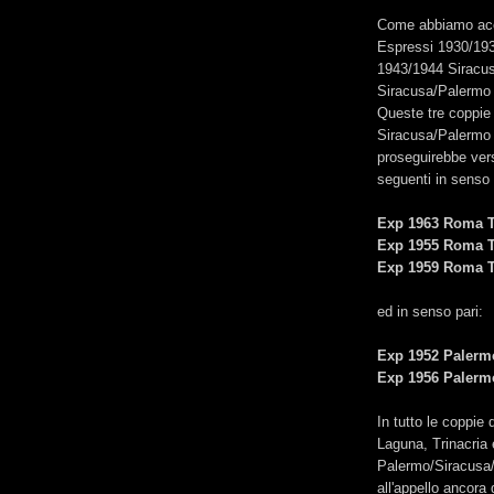
Come abbiamo acce
Espressi 1930/193
1943/1944 Siracus
Siracusa/Palermo -
Queste tre coppie d
Siracusa/Palermo 
proseguirebbe vers
seguenti in senso 
Exp 1963 Roma T
Exp 1955 Roma T
Exp 1959 Roma T
ed in senso pari:
Exp 1952 Palerm
Exp 1956 Palerm
In tutto le coppie 
Laguna, Trinacria e
Palermo/Siracusa
all'appello ancora