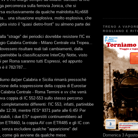
nga percorrenza sulla ferrovia Jonica, che si
orsa esclusivamente da qualche malridotta ALn668
ata... una situazione esplosiva, molto esplosiva, che
ita visto il "quasi dietro-front" su almeno parte dei
TRENO A VAPOR
ROGLIANO E RI
la "strage" dei periodici dovrebbe resistere l'IC ex
o Calabria Centrale - Milano Centrale via Tropea...
dovessero risultare reali tali cambiamenti, dalla
sparirebbe la classificazione InterCity Notte, visto
ni per Roma saranno tutti Espressi, ed appunto
 è il 782/787...
 diurno da/per Calabria e Sicilia rimarrà pressochè
zione della soppressione della coppia di Eurostar
Calabria Centrale - Roma Termini e vv che verrà
uova coppia di IC 552-553 sullo stesso percorso
completamente differenti: l'IC 553, infatti, partirebbe
le 12:39, mentre l'ES* 9371 parte alle 6:45! Per
otabili, i due ES* superstiti continuerebbero ad
 con ETR460, la coppia AV con ETR485 e gli IC con
 senza escludere qualche "apparizione" del
io, come già avviene da qualche mese.
Domenica 3 Agosto 