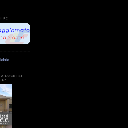
I FC
labria
A LOCRI SI
E.E"