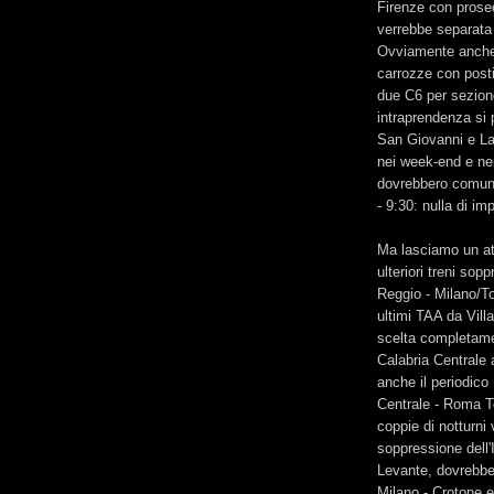
Firenze con prose
verrebbe separata
Ovviamente anche
carrozze con post
due C6 per sezione
intraprendenza si 
San Giovanni e La
nei week-end e nei 
dovrebbero comunq
- 9:30: nulla di i
Ma lasciamo un att
ulteriori treni so
Reggio - Milano/Tor
ultimi TAA da Vil
scelta completament
Calabria Centrale
anche il periodico
Centrale - Roma Te
coppie di notturni 
soppressione dell'
Levante, dovrebbe
Milano - Crotone e