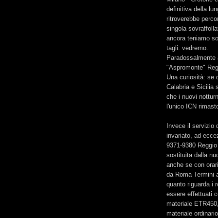
definitiva della lu
ritroverebbe perc
singola sovraffoll
ancora teniamo sop
tagli: vedremo.
Paradossalmente al
"Aspromonte" Reggi
Una curiosità: se 
Calabria e Sicilia 
che i nuovi nottur
l'unico ICN rimasto
Invece il servizio
invariato, ad ecce
9371-9380 Reggio 
sostituita dalla n
anche se con orari 
da Roma Termini al
quanto riguarda i r
essere effettuati
materiale ETR450,
materiale ordinar