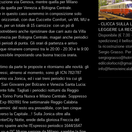
cuzione via Genova, mentre quella per Milano
 da quella per Venezia a Bologna Centrale.
 in questo caso avremmo in composizione solo
i orizzontali, con due Cuccette Comfort, un WL MU e
- CLICCA SULLA
, per un totale di 15 carrozze: con un pò di
LEGGERE LA REC
potrebbero anche ripristinare due carri auto da Villa
Disponibile (€ 7,00 
mezia per Bologna Centrale, magari anche periodici
spedizione) il bell
periodi di punta. Gli orari di partenza e arrivo
la ricostruzione sto
ue rimanere compresi tra le 20:00 - 20:30 e le 9:00
Sergio Grasso. Per 
mpossibile impostando una buona traccia oraria.
sergiograsso@hotmai
edilcolorlocri@gmai
imo da parte le proposte e ritorniamo alle novità: gli
info@ferrovieincalab
ppressi, almeno al momento, sono gli ICN 782/787
ino via Jonica, ed i vari treni periodici tra cui gli
la San Giovanni per Bolzano e Venezia Santa Lucia:
e folle. Tagliati i periodici notturni da Reggio
 a Torino Porta Nuova e Milano Centrale. Soppresso
 Exp 892/891 fine settimanale Reggio Calabria
rmini: del resto era prevedibile, con ben cinque
verso la Capitale...! Sulla Jonica oltre alla
InterCity Notte, erede della gloriosa Freccia del
ro sparire anche l'Espresso periodico 1644/1647
 vv e l'IC Murge sempre da Milano: sarebbe la fine