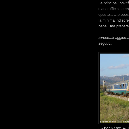
Le principali novi
siano ufficiali e 
queste... a propos
la minima indiscre
bene...ma preparar
Eventuali aggiorna
seguirci!
La D445 1021 in t