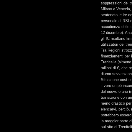
soppressioni dei tr
Milano e Venezia,
scatenato le ire de
personale di RSI 
accudienza delle ca
12 dicembre). Anal
gli IC risultano lim
utilizzatori dei tre
Tra Regioni strozz
finanziamenti per i
Trenitalia (almeno
milioni di €, che n
diurna sovvenzion
Situazione così esp
il vero un pò incont
del nuovo orario (
transizione con un
meno drastico per 
elencarvi, perciò
potrebbero esserci
la maggior parte di
sul sito di Trenital