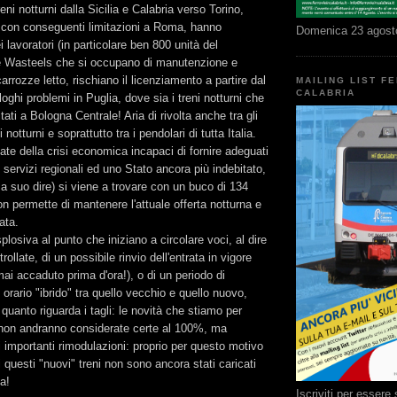
eni notturni dalla Sicilia e Calabria verso Torino,
 con conseguenti limitazioni a Roma, hanno
Domenica 23 agost
i lavoratori (in particolare ben 800 unità del
e Wasteels che si occupano di manutenzione e
rrozze letto, rischiano il licenziamento a partire dal
MAILING LIST F
CALABRIA
oghi problemi in Puglia, dove sia i treni notturni che
itati a Bologna Centrale! Aria di rivolta anche tra gli
ni notturni e soprattutto tra i pendolari di tutta Italia.
ate della crisi economica incapaci di fornire adeguati
 servizi regionali ed uno Stato ancora più indebitato,
 a suo dire) si viene a trovare con un buco di 134
on permette di mantenere l'attuale offerta notturna e
ata.
losiva al punto che iniziano a circolare voci, al dire
rollate, di un possibile rinvio dell'entrata in vigore
mai accaduto prima d'ora!), o di un periodo di
 orario "ibrido" tra quello vecchio e quello nuovo,
quanto riguarda i tagli: le novità che stiamo per
, non andranno considerate certe al 100%, ma
 importanti rimodulazioni: proprio per questo motivo
 questi "nuovi" treni non sono ancora stati caricati
ia!
Iscriviti per esser