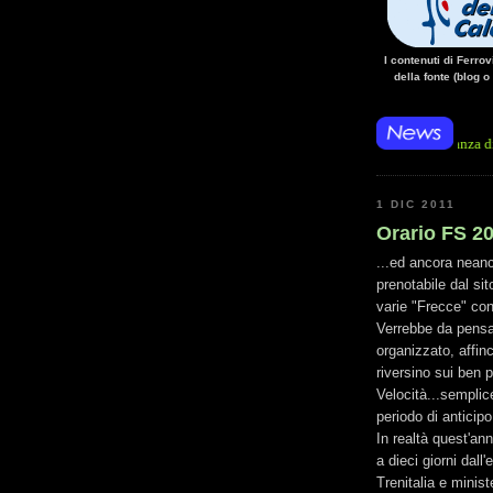
I contenuti di Ferro
della fonte (blog o
• 14/10/14 • La mancanza di energia per l
1 DIC 2011
Orario FS 20
...ed ancora neanc
prenotabile dal sit
varie "Frecce" con
Verrebbe da pensar
organizzato, affinc
riversino sui ben 
Velocità...semplic
periodo di anticipo
In realtà quest'an
a dieci giorni dall
Trenitalia e minis