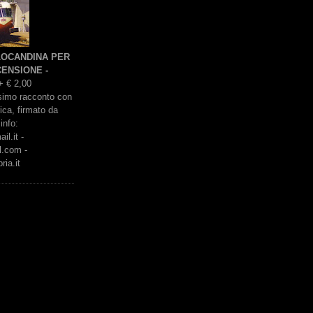
 LOCANDINA PER
ENSIONE -
+ € 2,00
issimo racconto con
rica, firmato da
info:
l.it -
l.com -
ria.it