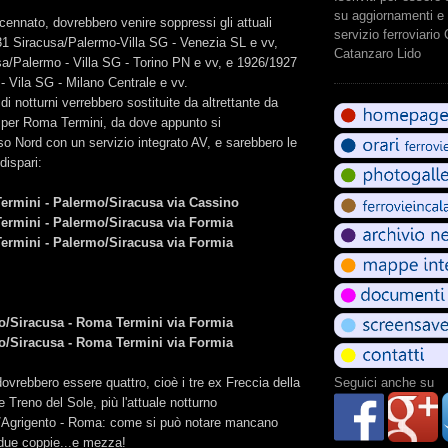
su aggiornamenti e 
nnato, dovrebbero venire soppressi gli attuali
servizio ferroviario
1 Siracusa/Palermo-Villa SG - Venezia SL e vv,
Catanzaro Lido
a/Palermo - Villa SG - Torino PN e vv, e 1926/1927
 Vila SG - Milano Centrale e vv.
i notturni verrebbero sostituite da altrettante da
per Roma Termini, da dove appunto si
o Nord con un servizio integrato AV, e sarebbero le
dispari:
ermini - Palermo/Siracusa via Cassino
ermini - Palermo/Siracusa via Formia
ermini - Palermo/Siracusa via Formia
o/Siracusa - Roma Termini via Formia
o/Siracusa - Roma Termini via Formia
dovrebbero essere quattro, cioè i tre ex Freccia della
Seguici anche su
 Treno del Sole, più l'attuale notturno
/Agrigento - Roma: come si può notare mancano
 due coppie...e mezza!