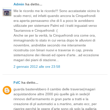
Admin
ha detto...
Me le ricordo me le ricordo!!! Sono accatastate vicino lo
scalo merci, ed infatti quando ancora la Cinquefrondi
era aperta pensavamo che di lì a poco le avrebbero
utilizzate per sistemare Palmi ed i tratti inguaiati verso
Taurianova e Cinquefrondi :(
Anche se per la verità, la Cinquefrondi ora come ora,
immaginando lo stato in cui versa dopo le alluvioni di
novembre, andrebbe secondo me interamente
ricostruita con binari nuovi e traverse in cap, previa
sistemazione dei rilevati ed opere d'arte...ad eccezione
magari dei piani di stazione...
2 gennaio 2012 alle ore 23:58
FdC
ha detto...
guarda basterebbero il cambio delle traverse(magari
acquistandone altre 2000 più quelle già in sede)il
rinnovo dell'armamento in gran parte a tratti e la
creazione di pl automatici a s.martino, amato ecc, per
riaprire,perché le opere d'arte sono ok solo la galleria