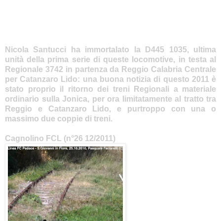
Nicola Santucci ha immortalato la D445 1035, ultima
unità della prima serie di queste locomotive, in testa al
Regionale 3742 in partenza da Reggio Calabria Centrale
per Catanzaro Lido: una buona notizia di questo 2011 è
stato proprio il ritorno dei treni Regionali a materiale
ordinario sulla Jonica, per ora limitatamente al tratto tra
Reggio e Catanzaro Lido, e purtroppo con una o
massimo due coppie di treni.
Cagnolino FCL (n°26 12/2011)