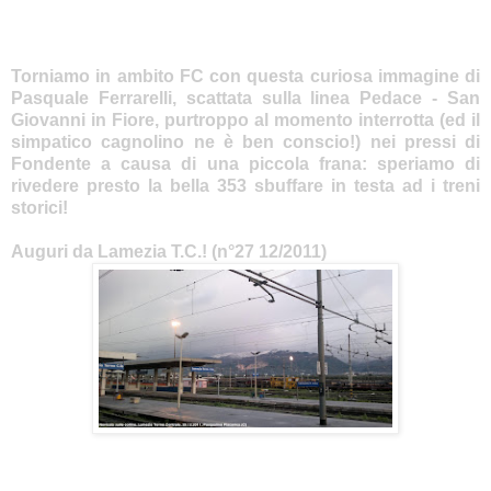
Torniamo in ambito FC con questa curiosa immagine di
Pasquale Ferrarelli, scattata sulla linea Pedace - San
Giovanni in Fiore, purtroppo al momento interrotta (ed il
simpatico cagnolino ne è ben conscio!) nei pressi di
Fondente a causa di una piccola frana: speriamo di
rivedere presto la bella 353 sbuffare in testa ad i treni
storici!
Auguri da Lamezia T.C.! (n°27 12/2011)