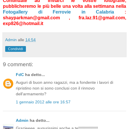
Continuate ad inviarci le vostre fotografie,
pubblicheremo le più belle una volta alla settimana nella
Fotogallery di Ferrovie in Calabria
:
shayparkman@gmail.com , fra.laz.91@gmail.com,
exp826@hotmail.it
Admin
alle
14:54
Condividi
9 commenti:
FdC
ha detto...
Auguri di buon anno ragazzi, ma a fondente i lavori di
ripristino non si sono conclusi con il rinnovo
dell'armamento?
1 gennaio 2012 alle ore 16:57
Admin
ha detto...
Grazieeee, augurissimi anche a te!!!!!!!!!!!!!!!!!