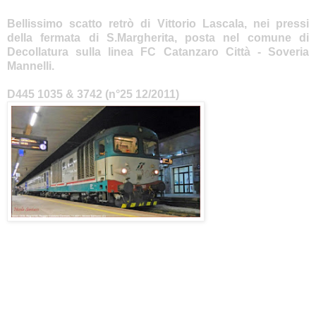
Bellissimo scatto retrò di Vittorio Lascala, nei pressi
della fermata di S.Margherita, posta nel comune di
Decollatura sulla linea FC Catanzaro Città - Soveria
Mannelli.
D445 1035 & 3742 (n°25 12/2011)