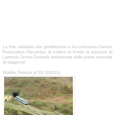
La foto natalizia che gentilmente ci ha concesso l'amico
Pasqualino Placanica: le colline di fronte la stazione di
Lamezia Terme Centrale imbiancate dalle prime nevicate
di stagione!
Stadler Pedace (n°28 12/2011)