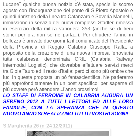
Lucane" qualche buona notizia c'è stata, specie lo scorso
agosto con l'inaugurazione del ponte di S.Pietro Apostolo e
quindi ripristino della linea tra Catanzaro e Soveria Mannelli,
immissione in servizio dei nuovi complessi Stadler, rimessa
in esercizio della mitica vaporiera 353 (anche se di treni
storici per ora non se ne parla...). Per chiudere l'anno in
bellezza è arrivato due giorni fa il comunicato del Presidente
della Provincia di Reggio Calabria Giuseppe Raffa, a
proposito della creazione di una nuova impresa ferroviaria
tutta calabrese, denominata CRIL (Calabria Railway
Intermodal Logistic), che dovrebbe effettuare servizi merci
tra Gioia Tauro ed il resto d'Italia: però ci sono più ombre che
luci in questa proposta un pò fantascientifica. Ne parleremo
più approfonditamente in un post specifico: per saperne di
più dovrete però attendere...l'anno prossimo!!
LO STAFF DI FERROVIE IN CALABRIA AUGURA UN
SERENO 2012 A TUTTI I LETTORI ED ALLE LORO
FAMIGLIE, CON LA SPERANZA CHE IN QUESTO
NUOVO ANNO SI REALIZZINO TUTTI I VOSTRI SOGNI!
S.Margherita 26 (n°24 12/2011)