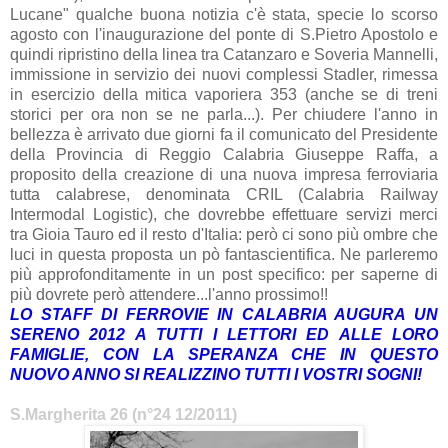
Lucane" qualche buona notizia c'è stata, specie lo scorso
agosto con l'inaugurazione del ponte di S.Pietro Apostolo e
quindi ripristino della linea tra Catanzaro e Soveria Mannelli,
immissione in servizio dei nuovi complessi Stadler, rimessa
in esercizio della mitica vaporiera 353 (anche se di treni
storici per ora non se ne parla...). Per chiudere l'anno in
bellezza è arrivato due giorni fa il comunicato del Presidente
della Provincia di Reggio Calabria Giuseppe Raffa, a
proposito della creazione di una nuova impresa ferroviaria
tutta calabrese, denominata CRIL (Calabria Railway
Intermodal Logistic), che dovrebbe effettuare servizi merci
tra Gioia Tauro ed il resto d'Italia: però ci sono più ombre che
luci in questa proposta un pò fantascientifica. Ne parleremo
più approfonditamente in un post specifico: per saperne di
più dovrete però attendere...l'anno prossimo!!
LO STAFF DI FERROVIE IN CALABRIA AUGURA UN
SERENO 2012 A TUTTI I LETTORI ED ALLE LORO
FAMIGLIE, CON LA SPERANZA CHE IN QUESTO
NUOVO ANNO SI REALIZZINO TUTTI I VOSTRI SOGNI!
S.Margherita 26 (n°24 12/2011)