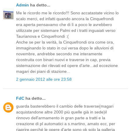
Admin
ha detto...
Me le ricordo me le ricordo!!! Sono accatastate vicino lo
scalo merci, ed infatti quando ancora la Cinquefrondi
era aperta pensavamo che di lì a poco le avrebbero
utilizzate per sistemare Palmi ed i tratti inguaiati verso
Taurianova e Cinquefrondi :(
Anche se per la verità, la Cinquefrondi ora come ora,
immaginando lo stato in cui versa dopo le alluvioni di
novembre, andrebbe secondo me interamente
ricostruita con binari nuovi e traverse in cap, previa
sistemazione dei rilevati ed opere d'arte...ad eccezione
magari dei piani di stazione...
2 gennaio 2012 alle ore 23:58
FdC
ha detto...
guarda basterebbero il cambio delle traverse(magari
acquistandone altre 2000 più quelle già in sede)il
rinnovo dell'armamento in gran parte a tratti e la
creazione di pl automatici a s.martino, amato ecc, per
riaprire,perché le opere d'arte sono ok solo la galleria