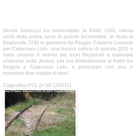
Nicola Santucci ha immortalato la D445 1035, ultima
unità della prima serie di queste locomotive, in testa al
Regionale 3742 in partenza da Reggio Calabria Centrale
per Catanzaro Lido: una buona notizia di questo 2011 è
stato proprio il ritorno dei treni Regionali a materiale
ordinario sulla Jonica, per ora limitatamente al tratto tra
Reggio e Catanzaro Lido, e purtroppo con una o
massimo due coppie di treni.
Cagnolino FCL (n°26 12/2011)