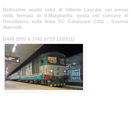
Bellissimo scatto retrò di Vittorio Lascala, nei pressi
della fermata di S.Margherita, posta nel comune di
Decollatura sulla linea FC Catanzaro Città - Soveria
Mannelli.
D445 1035 & 3742 (n°25 12/2011)