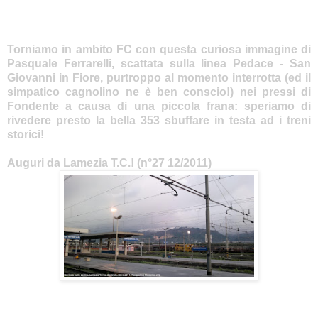
Torniamo in ambito FC con questa curiosa immagine di
Pasquale Ferrarelli, scattata sulla linea Pedace - San
Giovanni in Fiore, purtroppo al momento interrotta (ed il
simpatico cagnolino ne è ben conscio!) nei pressi di
Fondente a causa di una piccola frana: speriamo di
rivedere presto la bella 353 sbuffare in testa ad i treni
storici!
Auguri da Lamezia T.C.! (n°27 12/2011)