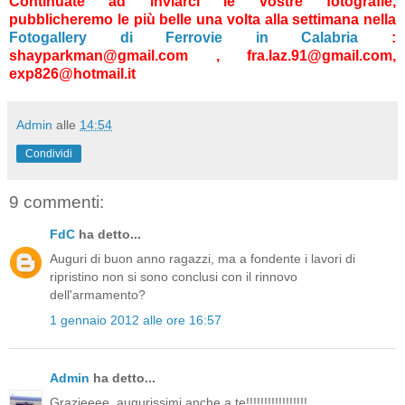
Continuate ad inviarci le vostre fotografie,
pubblicheremo le più belle una volta alla settimana nella
Fotogallery di Ferrovie in Calabria
:
shayparkman@gmail.com , fra.laz.91@gmail.com,
exp826@hotmail.it
Admin
alle
14:54
Condividi
9 commenti:
FdC
ha detto...
Auguri di buon anno ragazzi, ma a fondente i lavori di
ripristino non si sono conclusi con il rinnovo
dell'armamento?
1 gennaio 2012 alle ore 16:57
Admin
ha detto...
Grazieeee, augurissimi anche a te!!!!!!!!!!!!!!!!!