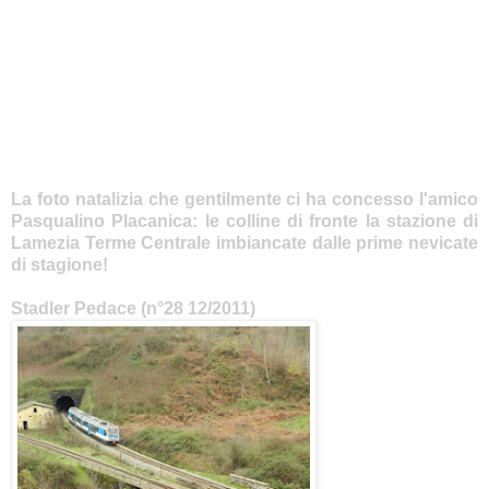
La foto natalizia che gentilmente ci ha concesso l'amico
Pasqualino Placanica: le colline di fronte la stazione di
Lamezia Terme Centrale imbiancate dalle prime nevicate
di stagione!
Stadler Pedace (n°28 12/2011)