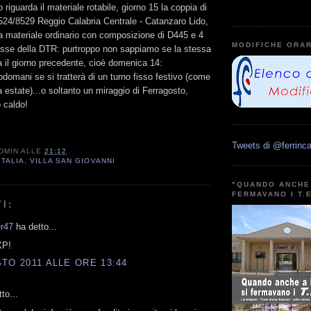
riguarda il materiale rotabile, giorno 15 la coppia di
8524/8529 Reggio Calabria Centrale - Catanzaro Lido,
 a materiale ordinario con composizione di D445 e 4
MODIFICHE ORAR
asse della DTR: purtroppo non sappiamo se la stessa
 il giorno precedente, cioè domenica 14:
domani se si tratterà di un turno fisso festivo (come
 estate)...o soltanto un miraggio di Ferragosto,
 caldo!
Tweets di @ferrinca
DMIN
ALLE
21:12
ITALIA
,
VILLA SAN GIOVANNI
"QUANDO ANCHE 
FERMAVANO I T.
I:
r47
ha detto...
XP!
TO 2011 ALLE ORE 13:44
to...