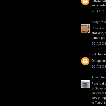
ragazzi da
sulla peda
20 AGOS
Shay Par
L'unica no
stazione, 
tempo per 
20 AGOS
FdC
ha det
Ok speriam
20 AGOS
Admin
ha d
Però io dic
S.Giovanni
rinnovare 
servizi reg
le Taurens