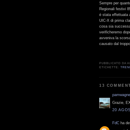
Sempre per quanto 
Regionali festivi 
è stata effettuata
UIC-X di prima cl
cosa sia successa
verificheremo dopo
avveniva la scorsa
causato dal troppo
PUBBLICATO DA
A
ETICHETTE:
TREN
13 COMMENT
pamwagne
Grazie, E
20 AGOS
FdC
ha det