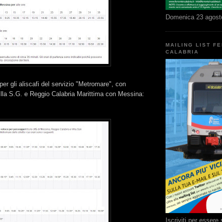
Domenica 23 agost
MAILING LIST F
CALABRIA
per gli aliscafi del servizio "Metromare", con
illa S.G. e Reggio Calabria Marittima con Messina:
Iscriviti per esser