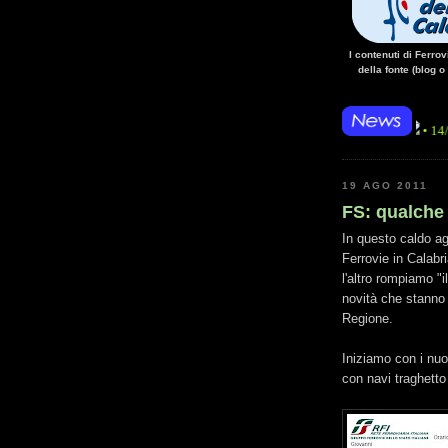
I contenuti di Ferro
della fonte (blog o
• 14/10/14 • La m
19 AGO 2011
FS: qualche 
In questo caldo ag
Ferrovie in Calabr
l'altro rompiamo "
novità che stanno i
Regione.
Iniziamo con i nuov
con navi traghetto