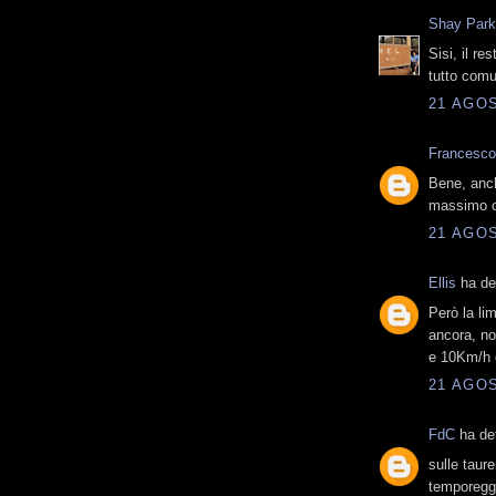
Shay Par
Sisi, il re
tutto comu
21 AGOS
Francesco
Bene, anch
massimo c
21 AGOS
Ellis
ha det
Però la li
ancora, no
e 10Km/h d
21 AGOS
FdC
ha det
sulle taur
temporeggi