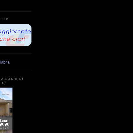
I FC
labria
A LOCRI SI
E.E"