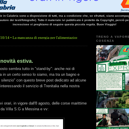
vie in Calabria sono a disposizione di tutti, ma a condizione che, se sfruttati, siano accompag
 autore dei testi/fotografie). Tutto il materiale ivi pubblicato è protetto da Copyright, perciò pe
incresciose vi preghiamo di seguire questa piccola regola. Buon Viaggio!
TRENO A VAPOR
ancanza di energia per l'alimentazione elettrica, sulla linea Paola - Cosenza, causa l
COSENZA
novità estiva.
osto sembra tutto in "stand-by": anche noi di
ia in un certo senso lo siamo, ma tra un bagno e
il silenzio" con questo breve post dedicato ad alcune
nteressando il servizio di Trenitalia nella nostra
i orari, in vigore dall'8 agosto, delle corse marittime
 da Villa S.G a Messina e vv: