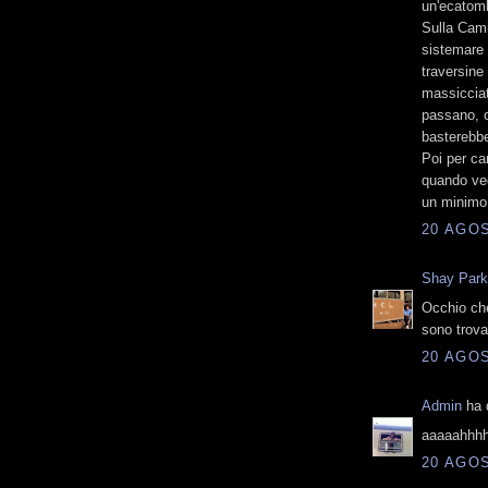
un'ecatombe
Sulla Cami
sistemare 
traversine 
massicciata
passano, c
basterebb
Poi per ca
quando ved
un minimo 
20 AGOS
Shay Par
Occhio che
sono trovat
20 AGOS
Admin
ha d
aaaaahhhh
20 AGOS