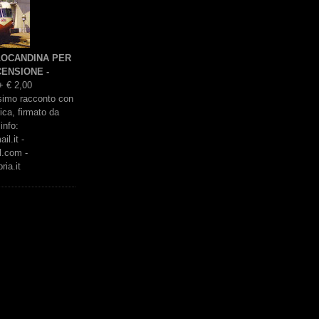
 LOCANDINA PER
ENSIONE -
+ € 2,00
issimo racconto con
rica, firmato da
info:
l.it -
l.com -
ria.it