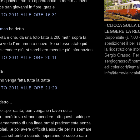
te qualche info più approfondita in merito ai lavori
ce san giovanni in fiore ,grazie
TO 2011 ALLE ORE 16:31
- CLICCA SULLA
kman
ha detto...
LEGGERE LA REC
Disponibile (€ 7,00 
vità è che, da una foto fatta a 200 metri sopra la
spedizione) il bell
si vede l'armamento nuovo. Se ci fosse stato più
la ricostruzione sto
scendere giù, si sarebbero raccolte più informazioni.
Sergio Grasso. Per 
TO 2011 ALLE ORE 20:11
sergiograsso@hotmai
edilcolorlocri@gmai
to...
info@ferrovieincalab
o venga fatta tutta la tratta
TO 2011 ALLE ORE 21:29
etto...
o...per carità, ben vengano i lavori sulla
...però trovo strano spendere tutti questi soldi per
l'armamento di una linea ormai praticamente senza
olari...e poi avere difficoltà assurde per risistemare
i...a settembre quando riapriranno le scuole sarà