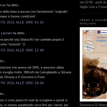
ore 10.00 - punti di
kman
ha detto...
Vaglio Lise e Cose
sto della linea è ancora con l'armamento "originale",
nque in buone condizioni!
TRENO A VAPOR
TO 2011 ALLE ORE 01:16
ROGLIANO
 Lazzaro
ha detto...
e perchè una Silana AV non sarebbe proprio il
ome "storicità" :S
TO 2011 ALLE ORE 12:48
to...
mitazione che aveva nel 2005, e presumo abbia
n invoglia molto: 30Km/h da Camigliatello a Silvana
a Silvana a S.Giovanni in Fiore.
TO 2011 ALLE ORE 18:04
to...
ensi ci sono parecchi nodi da sciogliere e quindi si
Domenica 02 Marzo 
a, si stanno aspettando circa 6ml per i lavori, poi