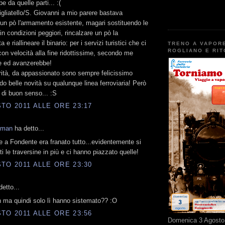
 da quelle parti... :(
gliatello/S. Giovanni a mio parere bastava
un pò l'armamento esistente, magari sostituendo le
in condizioni peggiori, rincalzare un pò la
 e riallineare il binario: per i servizi turistici che ci
TRENO A VAPOR
ROGLIANO E RI
on velocità alla fine ridottissime, secondo me
e ed avanzerebbe!
rità, da appassionato sono sempre felicissimo
o belle novità su qualunque linea ferroviaria! Però
di buon senso... :S
TO 2011 ALLE ORE 23:17
kman
ha detto...
 a Fondente era franato tutto...evidentemente si
i le traversine in più e ci hanno piazzato quelle!
TO 2011 ALLE ORE 23:30
etto...
 ma quindi solo lì hanno sistemato?? :O
TO 2011 ALLE ORE 23:56
Domenica 3 Agosto 