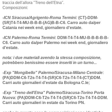
traccia dell'allora "Treno dell'Etna".
Composizioni:
-
ICN Siracusa/Agrigento-Roma Termini:
(CT)-DDM-
(SR)T4-T4-MU-B-B-B-(AG)B-B-C6. Carro auto da/per
Catania nei we
ek end, giornaliero d'estate.
-
ICN Palermo-Roma Termini
: DDM-T4-T4-MU-B-B-B-B-B-
C6. Carro auto da/per Palermo nei week end, giornaliero
d'estate.
nota: i due materiali avendo la stessa composizione,
potrebbero benissimo essere inseriti in un turno...
-Exp "Mongibello" Palermo/Siracus
a-Milano Centrale
:
(PA)DDM-C6-T2s-T4-T4-(SR)C6-T2s-T4-T4-(CT)DDM.
Carri auto giornalieri d'estate da Bologna C.le;
-Exp "Treno dell'Etna" Palermo/Siracusa-Torino Porta
Nuova:
(PA)DDM-C6-T2s-T4-T4-(SR)C6-T2s-T4-T4-DDM.
Carri auto giornalieri in estate da Torino PN.