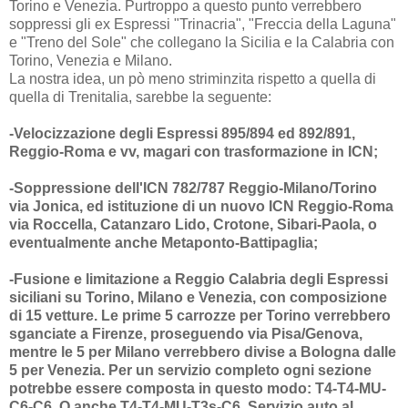
Torino e Venezia. Purtroppo a questo punto verrebbero
soppressi gli ex Espressi "Trinacria", "Freccia della Laguna"
e "Treno del Sole" che collegano la Sicilia e la Calabria con
Torino, Venezia e Milano.
La nostra idea, un pò meno striminzita rispetto a quella di
quella di Trenitalia, sarebbe la seguente:
-Velocizzazione degli Espressi 895/894 ed 892/891,
Reggio-Roma e vv, magari con trasformazione in ICN;
-Soppressione dell'ICN 782/787 Reggio-Milano/Torino
via Jonica, ed istituzione di un nuovo ICN Reggio-Roma
via Roccella, Catanzaro Lido, Crotone, Sibari-Paola, o
eventualmente anche Metaponto-Battipaglia;
-Fusione e limitazione a Reggio Calabria degli Espressi
siciliani su Torino, Milano e Venezia, con composizione
di 15 vetture
. Le prime 5 carrozze per Torino verrebbero
sganciate a Firenze, proseguendo via Pisa/Genova,
mentre le 5 per Milano verrebbero divise a Bologna dalle
5 per Venezia. Per un servizio completo ogni sezione
potrebbe essere composta in questo modo: T4-T4-MU-
C6-C6. O anche T4-T4-MU-T3s-C6. Servizio auto al