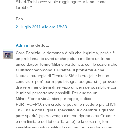
Sibari-Trebisacce vuole raggiungere Milano, come
farebbe?
Fab.
21 luglio 2011 alle ore 18:38
Admin
ha detto...
Caro Fabrizio, la domanda è più che legittima, però c'è
un problema: io avrei anche potuto mettere un treno
unico da/per Torino/Milano via Jonica, con le sezioni che
si uniscono/dividono a Firenze. Il problema è che
l'attuale strategia di Trenitalia&Ministero (che io non
condivido, però purtroppo bisogna adeguarsi...) prevede
di avere meno treni di servizio universale possibili, e con
le minori percorrenze possibili. Per questo un
Milano/Torino via Jonica purtroppo, e dico
PURTROPPO, non credo lo potremo rivedere più...l'ICN
782/787 è ormai quasi spacciato, a dicembre a quanto
pare sparirà (spero venga almeno riportato su Crotone
e non limitato del tutto a Taranto), e la cosa migliore
sarebbe appunto sostituirlo con un treno notturno per