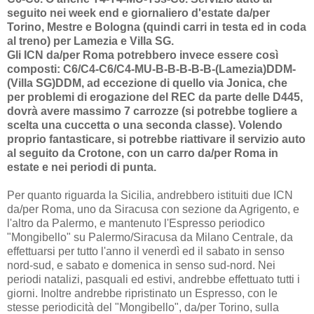
seguito nei week end e giornaliero d'estate da/per
Torino, Mestre e Bologna (quindi carri in testa ed in coda
al treno) per Lamezia e Villa SG.
Gli ICN da/per Roma potrebbero invece essere così
composti: C6/C4-C6/C4-MU-B-B-B-B-B-(Lamezia)DDM-
(Villa SG)DDM, ad eccezione di quello via Jonica, che
per problemi di erogazione del REC da parte delle D445,
dovrà avere massimo 7 carrozze (si potrebbe togliere a
scelta una cuccetta o una seconda classe). Volendo
proprio fantasticare, si potrebbe riattiva
re il servizio auto
al seguito da Crotone, con un carro da/per Roma in
estate e nei periodi di punta.
Per quanto riguarda la Sicilia, andrebbero istituiti due ICN
da/per Roma, uno da Siracusa con sezione da Agrigento, e
l'altro da Palermo, e mantenuto l'Espresso periodico
"Mongibello" su Palermo/Siracusa da Milano Centrale, da
effettuarsi per tutto l'anno il venerdì ed il sabato in senso
nord-sud, e sabato e domenica in senso sud-nord. Nei
periodi natalizi, pasquali ed estivi, andrebbe effettuato tutti i
giorni. Inoltre andrebbe ripristinato un Espresso, con le
stesse periodicità del "Mongibello", da/per Torino, sulla