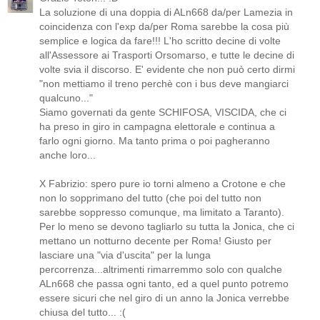
La soluzione di una doppia di ALn668 da/per Lamezia in
coincidenza con l'exp da/per Roma sarebbe la cosa più
semplice e logica da fare!!! L'ho scritto decine di volte
all'Assessore ai Trasporti Orsomarso, e tutte le decine di
volte svia il discorso. E' evidente che non può certo dirmi
"non mettiamo il treno perchè con i bus deve mangiarci
qualcuno..."
Siamo governati da gente SCHIFOSA, VISCIDA, che ci
ha preso in giro in campagna elettorale e continua a
farlo ogni giorno. Ma tanto prima o poi pagheranno
anche loro...
X Fabrizio: spero pure io torni almeno a Crotone e che
non lo sopprimano del tutto (che poi del tutto non
sarebbe soppresso comunque, ma limitato a Taranto).
Per lo meno se devono tagliarlo su tutta la Jonica, che ci
mettano un notturno decente per Roma! Giusto per
lasciare una "via d'uscita" per la lunga
percorrenza...altrimenti rimarremmo solo con qualche
ALn668 che passa ogni tanto, ed a quel punto potremo
essere sicuri che nel giro di un anno la Jonica verrebbe
chiusa del tutto... :(