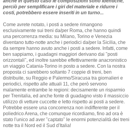
anche in questo caso le composizioni sono ident
iche,
perciò per semplificare i giri del materiale e ridurre i
costi, potrebbero essere inseriti in un turno...
Come avrete notato, i posti a sedere rimangono
esclusivamente sui treni da/per Roma, che hanno quindi
una percorrenza media: su Milano, Torino e Venezia
diventano tutto-notte anche i periodici da/per la Sicilia, che
da sempre hanno avuto anche i posti a sedere. Infatti, come
ben sappiamo, i guadagni maggiori derivano dai "posti
orizzontali", ed inoltre sarebbe effettivamente anacronistico
un viaggio Catania-Torino in posto a sedere. Con la nostra
proposta ci sarebbero soltanto 7 coppie di treni, ben
distribuite, su Reggio e Palermo/Siracusa tra giornalieri e
periodici, rispetto alle attuali 11, che però servono
malamente entrambe le regioni: decisamente un risparmio
per Trenitalia, ed anche fonte di guadagno visto il massiccio
utilizzo di vetture cuccette e letto rispetto ai posti a sedere.
Potrebbe essere una concorrenza non indifferente per il
poliedrico Arena, che comunque ricordiamo, fino ad ora è
stato l'unico ad aver "captato" le enormi potenzialità dei treni
notte tra il Nord ed il Sud d'Italia!