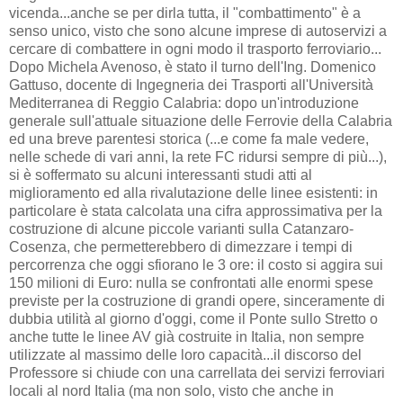
vicenda...anche se per dirla tutta, il "combattimento" è a
senso unico, visto che sono alcune imprese di autoservizi a
cercare di combattere in ogni modo il trasporto ferroviario...
Dopo Michela Avenoso, è stato il turno dell'Ing. Domenico
Gattuso, docente di Ingegneria dei Trasporti all'Università
Mediterranea di Reggio Calabria: dopo un'introduzione
generale sull'attuale situazione delle Ferrovie della Calabria
ed una breve parentesi storica (...e come fa male vedere,
nelle schede di vari anni, la rete FC ridursi sempre di più...),
si è soffermato su alcuni interessanti studi atti al
miglioramento ed alla rivalutazione delle linee esistenti: in
particolare è stata calcolata una cifra approssimativa per la
costruzione di alcune piccole varianti sulla Catanzaro-
Cosenza, che permetterebbero di dimezzare i tempi di
percorrenza che oggi sfiorano le 3 ore: il costo si aggira sui
150 milioni di Euro: nulla se confrontati alle enormi spese
previste per la costruzione di grandi opere, sinceramente di
dubbia utilità al giorno d'oggi, come il Ponte sullo Stretto o
anche tutte le linee AV già costruite in Italia, non sempre
utilizzate al massimo delle loro capacità...il discorso del
Professore si chiude con una carrellata dei servizi ferroviari
locali al nord Italia (ma non solo, visto che anche in