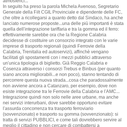
atmosferici...
In seguito ha preso la parola Michela Avenoso, Segretario
Generale della Filt CGIL Provinciale e dipendente delle FC,
che oltre a ricollegarsi a quanto detto dal Sindaco, ha anche
lanciato numerose proposte...una delle più importanti è stata
quella dell'integrazione tariffaria e tra la gomma ed il ferro:
effettivamente sarebbe ora che la Regione Calabria
decidesse di costituire un consorzio integrato con le varie
imprese di trasporto regionali (quindi Ferrovie della
Calabria, Trenitalia ed autoservizi), affinchè vengano
facilitati gli spostamenti con i mezzi pubblici attraverso
un'unica tipologia di biglietto. Già Reggio Calabria e
Cosenza attraverso i consorzi Trebus e Binbus (per quanto
siano ancora migliorabili...e non poco), stanno tentando di
percorrere questa nuova strada...cosa che paradossalmente
non avviene ancora a Catanzaro, per esempio, dove non
esiste integrazione tra le Ferrovie della Calabria e l'AMC...
Integrazione quindi non solo nelle aree urbane, ma anche
nei servizi interurbani, dove sarebbe opportuno evitare
l'assurda concorrenza tra trasporto ferroviario
(sovvenzionato) e trasporto su gomma (sovvenzionato): si
tratta di servizi PUBBLICI, e come tali dovrebbero servire al
meglio il cittadino e non cercare di combattersi a