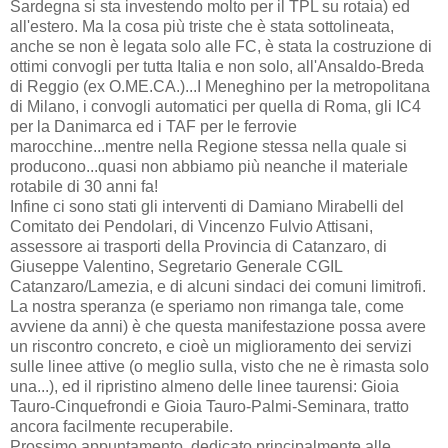
Sardegna si sta investendo molto per il TPL su rotaia) ed
all'estero. Ma la cosa più triste che è stata sottolineata,
anche se non è legata solo alle FC, è stata la costruzione di
ottimi convogli per tutta Italia e non solo, all'Ansaldo-Breda
di Reggio (ex O.ME.CA.)...I Meneghino per la metropolitana
di Milano, i convogli automatici per quella di Roma, gli IC4
per la Danimarca ed i TAF per le ferrovie
marocchine...mentre nella Regione stessa nella quale si
producono...quasi non abbiamo più neanche il materiale
rotabile di 30 anni fa!
Infine ci sono stati gli interventi di Damiano Mirabelli del
Comitato dei Pendolari, di Vincenzo Fulvio Attisani,
assessore ai trasporti della Provincia di Catanzaro, di
Giuseppe Valentino, Segretario Generale CGIL
Catanzaro/Lamezia, e di alcuni sindaci dei comuni limitrofi.
La nostra speranza (e speriamo non rimanga tale, come
avviene da anni) è che questa manifestazione possa avere
un riscontro concreto, e cioè un miglioramento dei servizi
sulle linee attive (o meglio sulla, visto che ne è rimasta solo
una...), ed il ripristino almeno delle linee taurensi: Gioia
Tauro-Cinquefrondi e Gioia Tauro-Palmi-Seminara, tratto
ancora facilmente recuperabile.
Prossimo appuntamento, dedicato principalmente alle