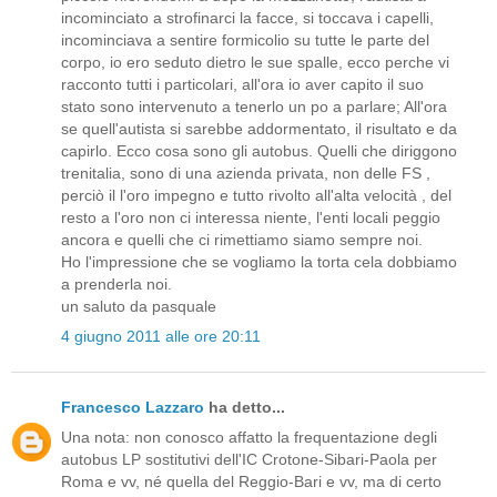
incominciato a strofinarci la facce, si toccava i capelli,
incominciava a sentire formicolio su tutte le parte del
corpo, io ero seduto dietro le sue spalle, ecco perche vi
racconto tutti i particolari, all'ora io aver capito il suo
stato sono intervenuto a tenerlo un po a parlare; All'ora
se quell'autista si sarebbe addormentato, il risultato e da
capirlo. Ecco cosa sono gli autobus. Quelli che diriggono
trenitalia, sono di una azienda privata, non delle FS ,
perciò il l'oro impegno e tutto rivolto all'alta velocità , del
resto a l'oro non ci interessa niente, l'enti locali peggio
ancora e quelli che ci rimettiamo siamo sempre noi.
Ho l'impressione che se vogliamo la torta cela dobbiamo
a prenderla noi.
un saluto da pasquale
4 giugno 2011 alle ore 20:11
Francesco Lazzaro
ha detto...
Una nota: non conosco affatto la frequentazione degli
autobus LP sostitutivi dell'IC Crotone-Sibari-Paola per
Roma e vv, né quella del Reggio-Bari e vv, ma di certo