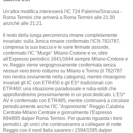
Un'altra modifica interesserà l'IC 724 Palermo/Siracusa -
Roma Termini che arriverà a Roma Termini alle 21:30
anzichè alle 21:21.
Il resto della lunga percorrenza rimane completamente
invariato: sulla Jonica rimane confermato l'ICN 782/787,
compresa la sua traccia e le varie fermate assurde,
confermato l'IC "Murge" Milano-Crotone e vv, oltre
all'Espresso periodico 1641/1644 sempre Milano-Crotone e
vv. Reggio viene vergognosamente confermata senza
nessun vero treno notturno su Milano e Torino (il 782/787
non rientra ovviamente nella categoria), mentre rimangono
invariati gli IC con ETR450 e gli ES* tradizionali con
ETR460: una situazione paradossale e ruba-soldi che
approfondiremo prossimamente in un post dedicato. L'ES*
AV è confermato con ETR485, mentre continuerà a circolare
periodicamente anche l'IC "Aspromonte" Reggio Calabria
Centrale-Milano Centrale e giornalmente l'Espresso
894/895 da/per Roma Termini. Per quanto riguarda i treni
periodici, gli unici che continueranno a collegare di notte
Reggio con il nord Italia saranno i 1594/1595 da/per