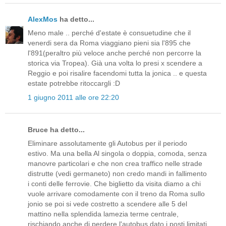
AlexMos
ha detto...
Meno male .. perché d'estate è consuetudine che il
venerdi sera da Roma viaggiano pieni sia l'895 che
l'891(peraltro più veloce anche perché non percorre la
storica via Tropea). Già una volta lo presi x scendere a
Reggio e poi risalire facendomi tutta la jonica .. e questa
estate potrebbe ritoccargli :D
1 giugno 2011 alle ore 22:20
Bruce ha detto...
Eliminare assolutamente gli Autobus per il periodo
estivo. Ma una bella Al singola o doppia, comoda, senza
manovre particolari e che non crea traffico nelle strade
distrutte (vedi germaneto) non credo mandi in fallimento
i conti delle ferrovie. Che biglietto da visita diamo a chi
vuole arrivare comodamente con il treno da Roma sullo
jonio se poi si vede costretto a scendere alle 5 del
mattino nella splendida lamezia terme centrale,
rischiando anche di perdere l'autobus dato i posti limitati