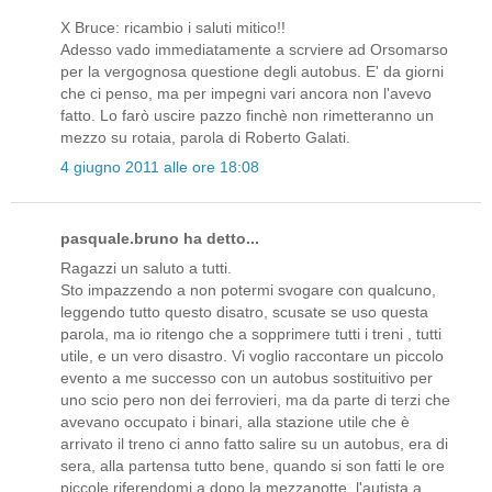
X Bruce: ricambio i saluti mitico!!
Adesso vado immediatamente a scrviere ad Orsomarso
per la vergognosa questione degli autobus. E' da giorni
che ci penso, ma per impegni vari ancora non l'avevo
fatto. Lo farò uscire pazzo finchè non rimetteranno un
mezzo su rotaia, parola di Roberto Galati.
4 giugno 2011 alle ore 18:08
pasquale.bruno ha detto...
Ragazzi un saluto a tutti.
Sto impazzendo a non potermi svogare con qualcuno,
leggendo tutto questo disatro, scusate se uso questa
parola, ma io ritengo che a sopprimere tutti i treni , tutti
utile, e un vero disastro. Vi voglio raccontare un piccolo
evento a me successo con un autobus sostituitivo per
uno scio pero non dei ferrovieri, ma da parte di terzi che
avevano occupato i binari, alla stazione utile che è
arrivato il treno ci anno fatto salire su un autobus, era di
sera, alla partensa tutto bene, quando si son fatti le ore
piccole riferendomi a dopo la mezzanotte, l'autista a