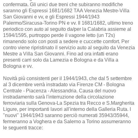
confermata. Gli unici due treni che subiranno modifiche
saranno gli Espressi 1681/1682 TAA Venezia Mestre-Villa
San Giovanni e vv, e gli Espressi 1944/1943
Palermo/Siracusa-Torino PN e vv. Il 1681/1682, ultimo treno
periodico con auto al seguito da/per la Calabria assieme al
1594/1595, purtroppo perde il vagone letto (un T2s)
rimanendo solo con posti a sedere e cuccette comfort. Per
contro viene ripristinato il servizio auto al seguito da Venezia
Mestre a Villa San Giovanni. Fino ad ora infatti erano
presenti carri solo da Lamezia e Bologna e da Villa a
Bologna e vv.
Novità più consistenti per il 1944/1943, che dal 5 settembre
al 3 dicembre verrà instradato via Firenze CM - Bologna
Centrale - Piacenza - Alessandria. Causa del nuovo
instradamento sarà l'interruzione della circolazione
ferroviaria sulla Genova-La Spezia tra Recco e S.Margherita
Ligure, per importanti lavori all'interno della Galleria Ruta. I
"nuovi" 1944/1943 saranno perciò numerati 35943/35944,
fermeranno a Voghera e da Salerno a Torino assumeranno
le seguenti tracce: