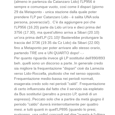
(almeno in partenza da Catanzaro Lido) l'LP956 è
sempre e comunque vuoto, così come il dispari (giorno
29 da Metaponto - unica stazione dalla quale poter
prendere l'LP per Catanzaro Lido - è salita UNA sola
persona, poveraccia!).. C'è da aggiungere poi che
l'LP956 (16.20) parte da Lido un'ora e dieci prima del
3756 (17.30), ma quest'ultimo arriva a Sibari (20.10)
un'ora prima dell'LP (21.10)! Basterebbe prolungare la
traccia del 3736 (19.35 da Cz Lido) da Sibari (22.00)
fino a Metaponto per poter arrivare allo stesso orario,
partendo TRE ore e UN QUARTO dopo! -.-
Per quanto riguarda invece gli LP sostitutivi dell'890/893
beh..quelli sono un discorso a parte..In generale credo
sia migliore la frequentazione "dispari" cioè da Lamezia
verso Lido-Roccella, piuttosto che nel senso opposto.
Frequentazione medio-bassa nei periodi normali,
esagerata credo solo nei periodi "caldi". Frequentazione
di certo influenzata dal fatto che il servizio sia espletato
da Bus sostitutivi (peraltro a prezzo LP, quindi di un
espresso)..Peccato solo che a partire da metà giugno il
periodo "caldo" durerà ininterrottamente per quattro
mesi..e tutti quanti in quell'LP895 (quando lo presi,
purtroppo, una volta) concordi nel dire:"questa è l'ultima