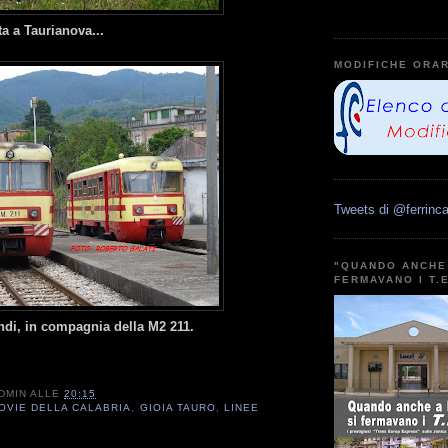
a a Taurianova...
MODIFICHE ORAR
Tweets di @ferrinca
"QUANDO ANCHE 
FERMAVANO I T.
ondi, in compagnia della M2 211.
DMIN
ALLE
20:15
OVIE DELLA CALABRIA
,
GIOIA TAURO
,
LINEE