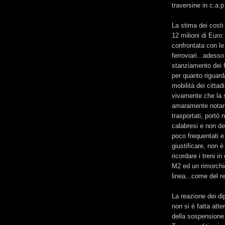
traversine in c.a.p
La stima dei costi 
12 milioni di Euro
confrontata con le
ferroviari...adess
stanziamento dei f
per quanto riguarda
mobilità dei cittad
vivamente che la 
amaramente notare 
trasportati, portò n
calabresi e non d
poco frequentati e
giustificare, non 
ricordare i treni i
M2 ed un rimorchio
linea...come del re
La reazione dei di
non si è fatta att
della sospensione 