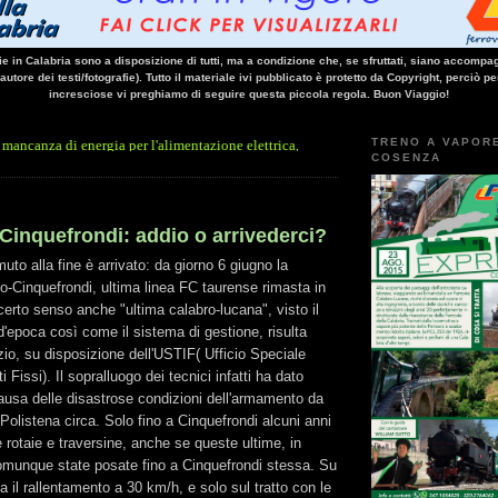
vie in Calabria sono a disposizione di tutti, ma a condizione che, se sfruttati, siano accompag
 autore dei testi/fotografie). Tutto il materiale ivi pubblicato è protetto da Copyright, perciò pe
incresciose vi preghiamo di seguire questa piccola regola. Buon Viaggio!
TRENO A VAPOR
nergia per l'alimentazione elettrica, sulla linea Paola - Cosenza, causa l'arresto imp
COSENZA
Cinquefrondi: addio o arrivederci?
uto alla fine è arrivato: da giorno 6 giugno la
ro-Cinquefrondi, ultima linea FC taurense rimasta in
 certo senso anche "ultima calabro-lucana", visto il
 d'epoca così come il sistema di gestione, risulta
zio, su disposizione dell'USTIF( Ufficio Speciale
i Fissi). Il sopralluogo dei tecnici infatti ha dato
ausa delle disastrose condizioni dell'armamento da
 Polistena circa. Solo fino a Cinquefrondi alcuni anni
e rotaie e traversine, anche se queste ultime, in
omunque state posate fino a Cinquefrondi stessa. Su
va il rallentamento a 30 km/h, e solo sul tratto con le