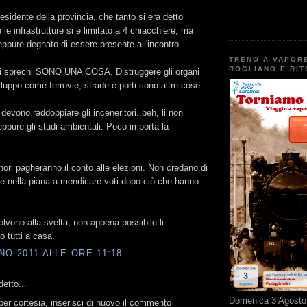
residente della provincia, che tanto si era detto
le infrastrutture si è limitato a 4 chiacchiere, ma
eppure degnato di essere presente all'incontro.
TRENO A VAPOR
ROGLIANO E RI
gli sprechi SONO UNA COSA. Distruggere gli organi
viluppo come ferrovie, strade e porti sono altre cose.
devono raddoppiare gli inceneritori..beh, li non
ppure gli studi ambientali. Poco importa la
nori pagheranno il conto alle elezioni. Non credano di
re nella piana a mendicare voti dopo ciò che hanno
olvono alla svelta, non appena possibile li
 tutti a casa.
NO 2011 ALLE ORE 11:18
etto...
Domenica 3 Agosto 
er cortesia, inserisci di nuovo il commento