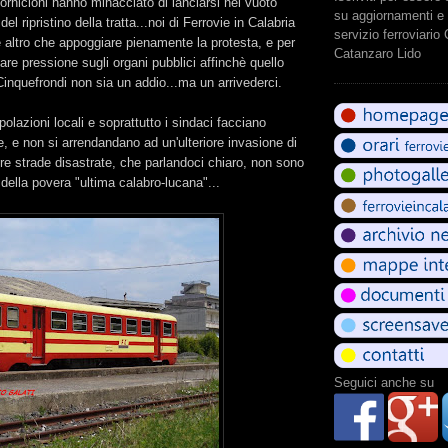
cornicioni hanno minacciato di lanciarsi nel vuoto
su aggiornamenti e 
el ripristino della tratta...noi di Ferrovie in Calabria
servizio ferroviario
 altro che appoggiare pienamente la protesta, e per
Catanzaro Lido
are pressione sugli organi pubblici affinchè quello
Cinquefrondi non sia un addio...ma un arrivederci.
olazioni locali e soprattutto i sindaci facciano
ce, e non si arrendandano ad un'ulteriore invasione di
re strade disastrate, che parlandoci chiaro, non sono
 della povera "ultima calabro-lucana"...
Seguici anche su