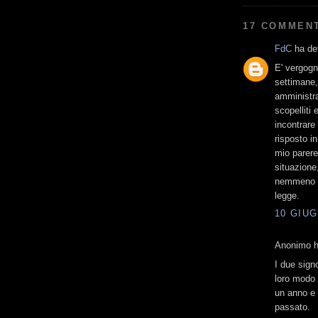
17 COMMENT
FdC
ha det
E' vergogn
settimane,
amministra
scopelliti
incontrare
risposto i
mio parer
situazione
nemmeno att
legge.
10 GIUG
Anonimo ha
I due sign
loro modo d
un anno e 
passato.