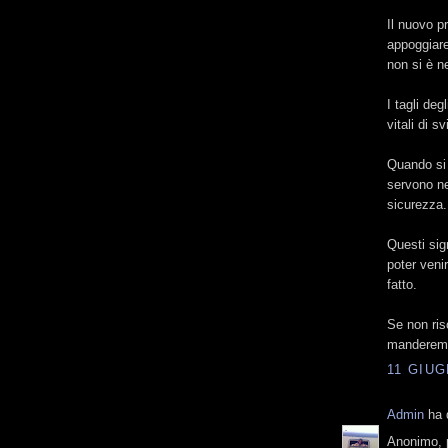
Il nuovo p
appoggiare 
non si è n
I tagli de
vitali di s
Quando si 
servono ne
sicurezza.
Questi sig
poter veni
fatto.
Se non ris
manderemo
11 GIUG
Admin
ha d
Anonimo, p