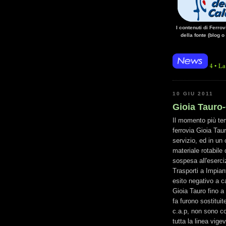
I contenuti di Ferro
della fonte (blog o
• 14/10/14 • La mancanza di e
10 GIU 2011
Gioia Tauro-
Il momento più tem
ferrovia Gioia Tau
servizio, ed in un
materiale rotabile
sospesa all'eserci
Trasporti a Impiant
esito negativo a c
Gioia Tauro fino a
fa furono sostituit
c.a.p, non sono c
tutta la linea vige