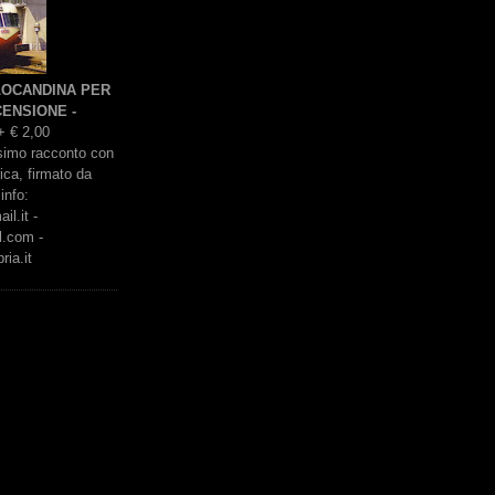
 LOCANDINA PER
ENSIONE -
+ € 2,00
issimo racconto con
rica, firmato da
info:
l.it -
l.com -
ria.it