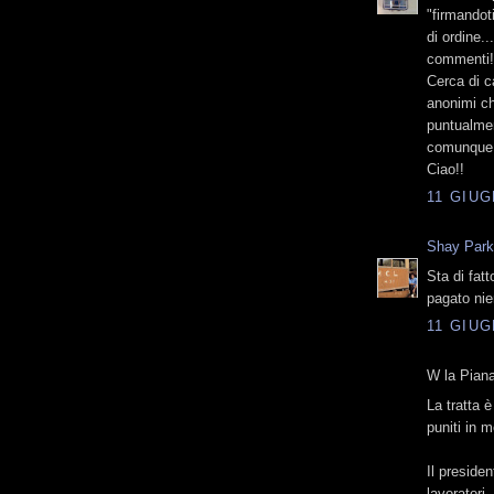
"firmandot
di ordine.
commenti!!
Cerca di c
anonimi c
puntualmen
comunque è
Ciao!!
11 GIUG
Shay Par
Sta di fat
pagato nie
11 GIUG
W la Piana
La tratta 
puniti in 
Il presiden
lavoratori