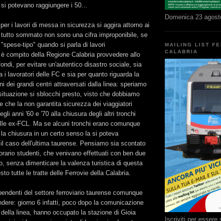
 si potevano raggiungere i 50...
Domenica 23 agost
per i lavori di messa in sicurezza si aggira attorno ai
: tutto sommato non sono una cifra improponibile, se
 "spese-tipo" quando si parla di lavori
MAILING LIST F
CALABRIA
o è compito della Regione Calabria provvedere allo
ondi, per evitare un'autentico disastro sociale, sia
 i lavoratori delle FC e sia per quanto riguarda la
ini dei grandi centri attraversati dalla linea: speriamo
situazione si sblocchi presto, visto che dobbiamo
che la non garantita sicurezza dei viaggiatori
egli anni '60 e '70 alla chiusura degli altri tronchi
elle ex-FCL. Ma se alcuni tronchi erano comunque
 la chiusura in un certo senso la si poteva
è il caso dell'ultima taurense. Pensiamo sia scontato
n orario studenti, che venivano effettuati con ben due
, senza dimenticare la valenza turistica di questa
sto tutte le tratte delle Ferrovie della Calabria.
pendenti del settore ferroviario taurense comunque
endere: giorno 6 infatti, poco dopo la comunicazione
della linea, hanno occupato la stazione di Gioia
Iscriviti per esser