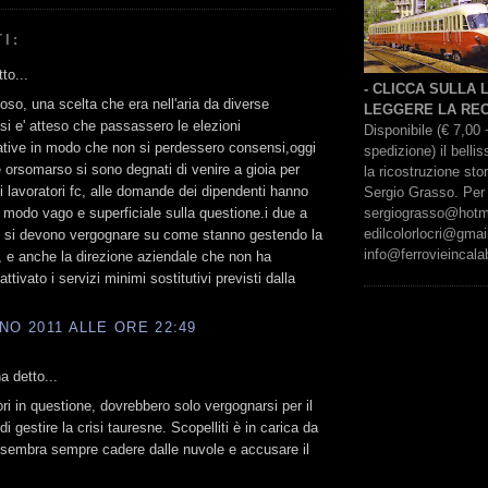
I:
to...
- CLICCA SULLA
oso, una scelta che era nell'aria da diverse
LEGGERE LA REC
si e' atteso che passassero le elezioni
Disponibile (€ 7,00 
tive in modo che non si perdessero consensi,oggi
spedizione) il bell
 e orsomarso si sono degnati di venire a gioia per
la ricostruzione sto
 i lavoratori fc, alle domande dei dipendenti hanno
Sergio Grasso. Per 
sergiograsso@hotmai
n modo vago e superficiale sulla questione.i due a
edilcolorlocri@gmai
e si devono vergognare su come stanno gestendo la
info@ferrovieincalab
, e anche la direzione aziendale che non ha
ivato i servizi minimi sostitutivi previsti dalla
NO 2011 ALLE ORE 22:49
 detto...
ori in questione, dovrebbero solo vergognarsi per il
i gestire la crisi tauresne. Scopelliti è in carica da
sembra sempre cadere dalle nuvole e accusare il