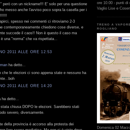
ore 10.00 - punti di
i" però con un nickname!!! E' solo per una questione
Vaglio Lise e Cose
..ho messo anche l'avviso poco sopra la casella per i
!!!!!
apirci, spesso nei commenti ci ritroviamo 2-3
TRENO A VAPOR
he contemporaneamente chiedono cose diverse, e
ROGLIANO
te succede il caos!! Non è questo il caso ma
 una "norma" che va rispettata...
NO 2011 ALLE ORE 12:53
kman
ha detto...
to che le elezioni ci sono appena state e nessuno ha
nte...boh
NO 2011 ALLE ORE 14:20
 ha detto...
è stata chiusa DOPO le elezioni. Sarebbero stati
modo severo, diversamente.
te della provincia è accorso alla protesta dei
Domenica 02 Marzo 
, per fare scena mediatica. Ma non si è visto dove