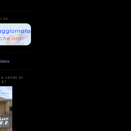
I FC
labria
A LOCRI SI
E.E"