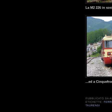
La M2 226 in sost
...ed a Cinquefr
PUBBLICATO DA
A
ETICHETTE:
FERR
TAURENSI