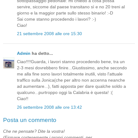
sottopassaggio pedonale: mi chiedo a cosa possa
servire, siccome dal paese transitano sì e no 20 treni al
giorno e la maggior parte sullo stesso binario! :-D
Sai come stanno procedendo i lavori? :-)
Ciao!
21 settembre 2008 alle ore 15:30
Admin
ha detto...
Ciao!!!!Guarda, i lavori stanno procedendo bene, tra un
2-3 mesi dovrebbero finire...Giustissimo, anche secondo
me alla fine sono lavori totalmente inutili, visto l'attuale
traffico sulla Jonica(che per altro non accenna neanche
ad aumentare...), fatti apposta per dare qualche soldo a
qualcuno...purtroppo oggi la Calabria è questa! :(
Ciao!!
26 settembre 2008 alle ore 13:42
Posta un commento
Che ne pensate? Dite la vostra!
(Firmare cortesemente i propri commenti, per