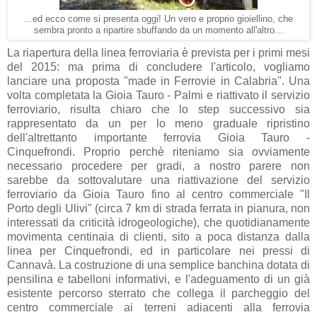
...ed ecco come si presenta oggi! Un vero e proprio gioiellino, che
sembra pronto a ripartire sbuffando da un momento all'altro...
La riapertura della linea ferroviaria è prevista per i primi mesi
del 2015: ma prima di concludere l'articolo, vogliamo
lanciare una proposta "made in Ferrovie in Calabria". Una
volta completata la Gioia Tauro - Palmi e riattivato il servizio
ferroviario, risulta chiaro che lo step successivo sia
rappresentato da un per lo meno graduale ripristino
dell'altrettanto importante ferrovia Gioia Tauro -
Cinquefrondi. Proprio perchè riteniamo sia ovviamente
necessario procedere per gradi, a nostro parere non
sarebbe da sottovalutare una riattivazione del servizio
ferroviario da Gioia Tauro fino al centro commerciale "Il
Porto degli Ulivi" (circa 7 km di strada ferrata in pianura, non
interessati da criticità idrogeologiche), che quotidianamente
movimenta centinaia di clienti, sito a poca distanza dalla
linea per Cinquefrondi, ed in particolare nei pressi di
Cannavà. La costruzione di una semplice banchina dotata di
pensilina e tabelloni informativi, e l'adeguamento di un già
esistente percorso sterrato che collega il parcheggio del
centro commerciale ai terreni adiacenti alla ferrovia