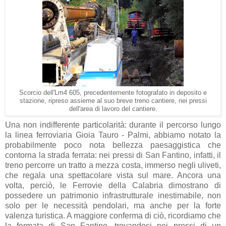
Scorcio dell'Lm4 605, precedentemente fotografato in deposito e
stazione, ripreso assieme al suo breve treno cantiere, nei pressi
dell'area di lavoro del cantiere.
Una non indifferente particolarità: durante il percorso lungo
la linea ferroviaria Gioia Tauro - Palmi, abbiamo notato la
probabilmente poco nota bellezza paesaggistica che
contorna la strada ferrata: nei pressi di San Fantino, infatti, il
treno percorre un tratto a mezza costa, immerso negli uliveti,
che regala una spettacolare vista sul mare. Ancora una
volta, perciò, le Ferrovie della Calabria dimostrano di
possedere un patrimonio infrastrutturale inestimabile, non
solo per le necessità pendolari, ma anche per la forte
valenza turistica. A maggiore conferma di ciò, ricordiamo che
la fermata di San Fantino, trovandosi nei pressi di un