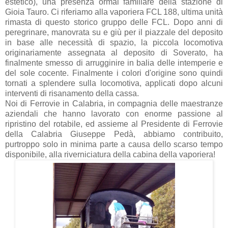
estetico), una presenza ormai familiare della stazione di
Gioia Tauro. Ci riferiamo alla vaporiera FCL 188, ultima unità
rimasta di questo storico gruppo delle FCL. Dopo anni di
peregrinare, manovrata su e giù per il piazzale del deposito
in base alle necessità di spazio, la piccola locomotiva
originariamente assegnata al deposito di Soverato, ha
finalmente smesso di arrugginire in balia delle intemperie e
del sole cocente. Finalmente i colori d'origine sono quindi
tornati a splendere sulla locomotiva, applicati dopo alcuni
interventi di risanamento della cassa.
Noi di Ferrovie in Calabria, in compagnia delle maestranze
aziendali che hanno lavorato con enorme passione al
ripristino del rotabile, ed assieme al Presidente di Ferrovie
della Calabria Giuseppe Pedà, abbiamo contribuito,
purtroppo solo in minima parte a causa dello scarso tempo
disponibile, alla riverniciatura della cabina della vaporiera!