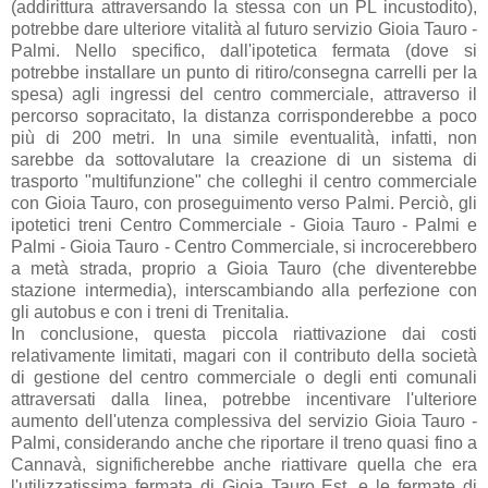
(addirittura attraversando la stessa con un PL incustodito),
potrebbe dare ulteriore vitalità al futuro servizio Gioia Tauro -
Palmi. Nello specifico, dall'ipotetica fermata (dove si
potrebbe installare un punto di ritiro/consegna carrelli per la
spesa) agli ingressi del centro commerciale, attraverso il
percorso sopracitato, la distanza corrisponderebbe a poco
più di 200 metri. In una simile eventualità, infatti, non
sarebbe da sottovalutare la creazione di un sistema di
trasporto "multifunzione" che colleghi il centro commerciale
con Gioia Tauro, con proseguimento verso Palmi. Perciò, gli
ipotetici treni Centro Commerciale - Gioia Tauro - Palmi e
Palmi - Gioia Tauro - Centro Commerciale, si incrocerebbero
a metà strada, proprio a Gioia Tauro (che diventerebbe
stazione intermedia), interscambiando alla perfezione con
gli autobus e con i treni di Trenitalia.
In conclusione, questa piccola riattivazione dai costi
relativamente limitati, magari con il contributo della società
di gestione del centro commerciale o degli enti comunali
attraversati dalla linea, potrebbe incentivare l'ulteriore
aumento dell'utenza complessiva del servizio Gioia Tauro -
Palmi, considerando anche che riportare il treno quasi fino a
Cannavà, significherebbe anche riattivare quella che era
l'utilizzatissima fermata di Gioia Tauro Est, e le fermate di