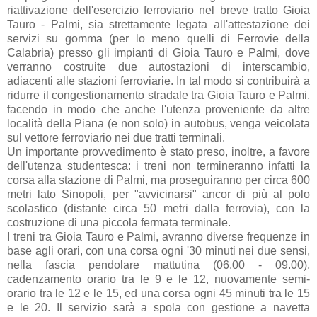
riattivazione dell'esercizio ferroviario nel breve tratto Gioia
Tauro - Palmi, sia strettamente legata all'attestazione dei
servizi su gomma (per lo meno quelli di Ferrovie della
Calabria) presso gli impianti di Gioia Tauro e Palmi, dove
verranno costruite due autostazioni di interscambio,
adiacenti alle stazioni ferroviarie. In tal modo si contribuirà a
ridurre il congestionamento stradale tra Gioia Tauro e Palmi,
facendo in modo che anche l'utenza proveniente da altre
località della Piana (e non solo) in autobus, venga veicolata
sul vettore ferroviario nei due tratti terminali.
Un importante provvedimento è stato preso, inoltre, a favore
dell'utenza studentesca: i treni non termineranno infatti la
corsa alla stazione di Palmi, ma proseguiranno per circa 600
metri lato Sinopoli, per "avvicinarsi" ancor di più al polo
scolastico (distante circa 50 metri dalla ferrovia), con la
costruzione di una piccola fermata terminale.
I treni tra Gioia Tauro e Palmi, avranno diverse frequenze in
base agli orari, con una corsa ogni '30 minuti nei due sensi,
nella fascia pendolare mattutina (06.00 - 09.00),
cadenzamento orario tra le 9 e le 12, nuovamente semi-
orario tra le 12 e le 15, ed una corsa ogni 45 minuti tra le 15
e le 20. Il servizio sarà a spola con gestione a navetta