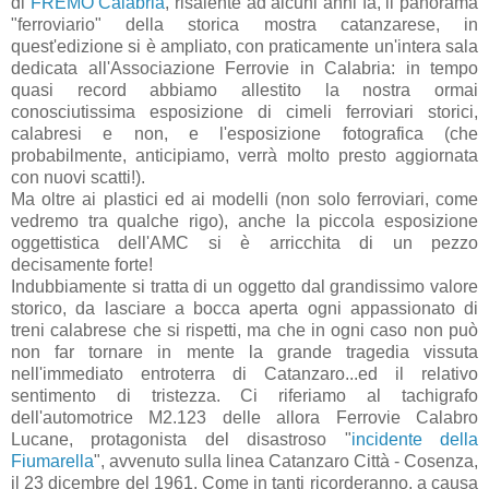
di
FREMO Calabria
, risalente ad alcuni anni fa, il panorama
"ferroviario" della storica mostra catanzarese, in
quest'edizione si è ampliato, con praticamente un'intera sala
dedicata all'Associazione Ferrovie in Calabria: in tempo
quasi record abbiamo allestito la nostra ormai
conosciutissima esposizione di cimeli ferroviari storici,
calabresi e non, e l'esposizione fotografica (che
probabilmente, anticipiamo, verrà molto presto aggiornata
con nuovi scatti!).
Ma oltre ai plastici ed ai modelli (non solo ferroviari, come
vedremo tra qualche rigo), anche la piccola esposizione
oggettistica dell'AMC si è arricchita di un pezzo
decisamente forte!
Indubbiamente si tratta di un oggetto dal grandissimo valore
storico, da lasciare a bocca aperta ogni appassionato di
treni calabrese che si rispetti, ma che in ogni caso non può
non far tornare in mente la grande tragedia vissuta
nell'immediato entroterra di Catanzaro...ed il relativo
sentimento di tristezza. Ci riferiamo al tachigrafo
dell'automotrice M2.123 delle allora Ferrovie Calabro
Lucane, protagonista del disastroso "
incidente della
Fiumarella
", avvenuto sulla linea Catanzaro Città - Cosenza,
il 23 dicembre del 1961. Come in tanti ricorderanno, a causa