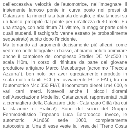
dell'eccessiva velocità dell'automotrice, nell'impegnare il
tristemente famoso ponte in curva posto nei pressi di
Catanzaro, la rimorchiata trainata deragliò, e ribaltandosi su
un fianco, precipitò dal ponte per un'altezza di 40 metri. Fu
una strage, con addirittura 71 vittime, la maggior parte delle
quali studenti. Il tachigrafo venne estratto (e probabilmente
sequestrato) subito dopo l'incidente.
Ma tornando ad argomenti decisamente più allegri, come
vedremo nelle fotografie in basso, abbiamo potuto ammirare
anche il campione del complesso Stadler DE M4c500 in
scala H0m, in corso di rifinitura da parte del giovane
produttore artigiano Marco Meusburger (acronimo "Freccia
Azzurra"), ben noto per aver egregiamente riprodotto in
scala molti rotabili FCL (ed ovviamente FC e FAL), tra cui
l'automotrice M4c 350 FIAT, il locomotore diesel Lm4 600, e
vari carri merci. Notevoli anche i piccoli diorami
dell'Associazione Modellisti Catanzaresi, rappresentati tratti
a cremagliera della Catanzaro Lido - Catanzaro Città (tra cui
la stazione di Pratica!). Sono del socio del Gruppo
Ferrmodellistico Tropeano Luca Berardocco, invece, le
automotrici ALn668 serie 1000, completamente
autocostruite. Una di esse veste la livrea del "Treno Costa