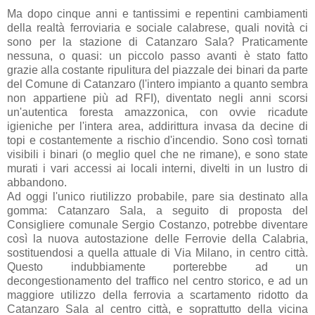
Ma dopo cinque anni e tantissimi e repentini cambiamenti
della realtà ferroviaria e sociale calabrese, quali novità ci
sono per la stazione di Catanzaro Sala? Praticamente
nessuna, o quasi: un piccolo passo avanti è stato fatto
grazie alla costante ripulitura del piazzale dei binari da parte
del Comune di Catanzaro (l'intero impianto a quanto sembra
non appartiene più ad RFI), diventato negli anni scorsi
un'autentica foresta amazzonica, con ovvie ricadute
igieniche per l'intera area, addirittura invasa da decine di
topi e costantemente a rischio d'incendio. Sono così tornati
visibili i binari (o meglio quel che ne rimane), e sono state
murati i vari accessi ai locali interni, divelti in un lustro di
abbandono.
Ad oggi l'unico riutilizzo probabile, pare sia destinato alla
gomma: Catanzaro Sala, a seguito di proposta del
Consigliere comunale Sergio Costanzo, potrebbe diventare
così la nuova autostazione delle Ferrovie della Calabria,
sostituendosi a quella attuale di Via Milano, in centro città.
Questo indubbiamente porterebbe ad un
decongestionamento del traffico nel centro storico, e ad un
maggiore utilizzo della ferrovia a scartamento ridotto da
Catanzaro Sala al centro città, e soprattutto della vicina