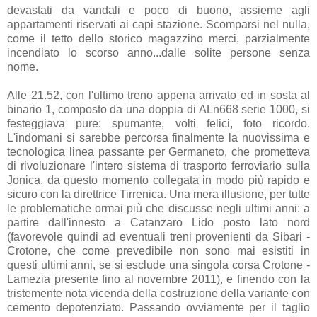
devastati da vandali e poco di buono, assieme agli
appartamenti riservati ai capi stazione. Scomparsi nel nulla,
come il tetto dello storico magazzino merci, parzialmente
incendiato lo scorso anno...dalle solite persone senza
nome.
Alle 21.52, con l'ultimo treno appena arrivato ed in sosta al
binario 1, composto da una doppia di ALn668 serie 1000, si
festeggiava pure: spumante, volti felici, foto ricordo.
L'indomani si sarebbe percorsa finalmente la nuovissima e
tecnologica linea passante per Germaneto, che prometteva
di rivoluzionare l'intero sistema di trasporto ferroviario sulla
Jonica, da questo momento collegata in modo più rapido e
sicuro con la direttrice Tirrenica. Una mera illusione, per tutte
le problematiche ormai più che discusse negli ultimi anni: a
partire dall'innesto a Catanzaro Lido posto lato nord
(favorevole quindi ad eventuali treni provenienti da Sibari -
Crotone, che come prevedibile non sono mai esistiti in
questi ultimi anni, se si esclude una singola corsa Crotone -
Lamezia presente fino al novembre 2011), e finendo con la
tristemente nota vicenda della costruzione della variante con
cemento depotenziato. Passando ovviamente per il taglio