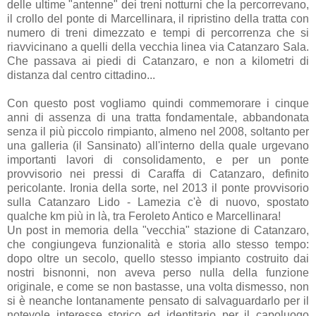
delle ultime "antenne" dei treni notturni che la percorrevano,
il crollo del ponte di Marcellinara, il ripristino della tratta con
numero di treni dimezzato e tempi di percorrenza che si
riavvicinano a quelli della vecchia linea via Catanzaro Sala.
Che passava ai piedi di Catanzaro, e non a kilometri di
distanza dal centro cittadino...
Con questo post vogliamo quindi commemorare i cinque
anni di assenza di una tratta fondamentale, abbandonata
senza il più piccolo rimpianto, almeno nel 2008, soltanto per
una galleria (il Sansinato) all'interno della quale urgevano
importanti lavori di consolidamento, e per un ponte
provvisorio nei pressi di Caraffa di Catanzaro, definito
pericolante. Ironia della sorte, nel 2013 il ponte provvisorio
sulla Catanzaro Lido - Lamezia c'è di nuovo, spostato
qualche km più in là, tra Feroleto Antico e Marcellinara!
Un post in memoria della "vecchia" stazione di Catanzaro,
che congiungeva funzionalità e storia allo stesso tempo:
dopo oltre un secolo, quello stesso impianto costruito dai
nostri bisnonni, non aveva perso nulla della funzione
originale, e come se non bastasse, una volta dismesso, non
si è neanche lontanamente pensato di salvaguardarlo per il
notevole interesse storico ed identitario per il capoluogo