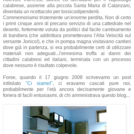
calabrese, assieme alla piccola Santa Maria di Catanzaro,
diventata un ricettacolo per tossicodipendenti.
Commemoriamo tristemente un'enorme perdita. Non di certo
i primi cinque anni di precario servizio di una cattedrale nel
deserto, fortemente voluta da politici dal facile cambiamento
di bandiera (che addirittura promettevano l'Alta Velocità sul
versante Jonico!), e che in pompa magna visitavano cantieri
dove già in partenza, si era probabilmente certi di utilizzare
materiali non adeguati...l'ennesima truffa ai danni dei
cittadini calabresi ed italiani, terminata con un processo
dove nessuno è risultato colpevole.
Forse, quando il 17 giugno 2008 scrivevamo un post
intitolato
"Ci siamo!"
, ci eravamo cascati pure noi,
probabilmente per l'età ancora decisamente giovane e
foriera di facili entusiasmi, di chi amministrava questo blog...