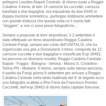
pellegrini Lourdes-Napoli Centrale, di ritorno vuoto a Reggio
Calabria: il treno, di ben 14 carrozze tra cuccette, carrozza
barellata e due bagagliai, era inquadrato da due D445 in
doppia trazione simmetrica...purtroppo dobbiamo ammettere
con grande tristezza che questa volta ce li siamo fatti
"sfuggire", e non ci sono prove fotografiche...
Sempre a proposito di treni straordinari, il 2 settembre è
stato effettuato un treno straordinario Reggio Calabria
Centrale-Parigi, sempre per conto dell'UNITALSI, che ha
organizzato una gita a Disneyland: il treno, composto da 12
carrozze cuccette e due bagagliai e classificato Exp 28462,
ha percorso un itinerario insolito: Reggio Calabria Centrale -
Napoli - Foggia - Bologna - Verona - Milano S. Cristoforo -
Torino PN - Modane. Il ritorno, sempre sullo stesso percorso,
è partito da Parigi giorno 8 settembre per arrivare a Reggio
Calabria Centrale nella tarda mattinata del 9: di seguito ecco
una fotografia scattata a Rho Fiera da Francesco Romeo
Cecchetti, dell'exp 28463 di ritorno dalla capitale francese: