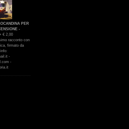
 LOCANDINA PER
ENSIONE -
+ € 2,00
issimo racconto con
rica, firmato da
info:
l.it -
l.com -
ria.it