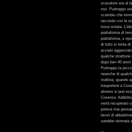
scavatore era al la
rovi. Purtroppo una
scambio che immett
raccordo con la st
trova isolata. L'id
piattaforma di ter
piattaforma, e ripo
di tutto si tenta d
acciaio agganciato
qualche strattone 
dopo ben 40 anni!
Purtroppo la picco
neanche di qualch
mattina, quando ar
trasporterà a Cos
almeno si può esse
Cosenza. Addirittu
verrà recuperato u
poteva mai pensare
lavori di abbattim
sarebbe ritornata 