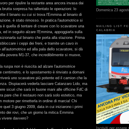
voro per ripulire la restante area ancora invasa dai
 brutta sorpresa ha rallentato le operazioni: lo
Domenica 23 agost
e il binario su cui si trova l'Emmina al binario di
azione, è stato rimosso. In pratica l'automotrice si
ea è quella di tentare di creare con lo scavatore una
MAILING LIST F
CALABRIA
ra, ed in seguito alzare l'Emmina, appoggiarla sulla
sizionarla sul binario che porta alla stazione. Prima
i sbloccare i ceppi dei freni, e tramite un cavo in
 all'automotrice ed alla pala dello scavatore, si dà
alla povera M1-37, che incredibilmente si muove,
la ruspa non è riuscita ad alzare l'automotrice
e centimetro, e lo spostamento è rinviato a domani
riverà uno scavatore più potente ed il camion che la
enza. Dispiacerà vederla lasciare Catanzaro Lido, ma
re sicuri che sarà in buone mani alle officine FdC di
ra pare che il restauro non sarà solo estetico, ma
n motore per rimetterla in ordine di marcia! Chi
 quel 3 giugno 2009, data in cui iniziarono i primi
ento dei rovi, che un giorno la mitica Emmina
a vivere davvero?
Iscriviti per esser