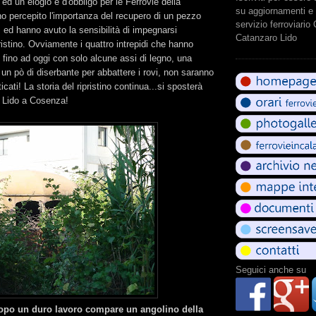
ed un elogio è d'obbligo per le Ferrovie della
su aggiornamenti e 
o percepito l'importanza del recupero di un pezzo
servizio ferroviario
, ed hanno avuto la sensibilità di impegnarsi
Catanzaro Lido
ristino. Ovviamente i quattro intrepidi che hanno
 fino ad oggi con solo alcune assi di legno, una
 un pò di diserbante per abbattere i rovi, non saranno
ati! La storia del ripristino continua...si sposterà
 Lido a Cosenza!
Seguici anche su
opo un duro lavoro compare un angolino della