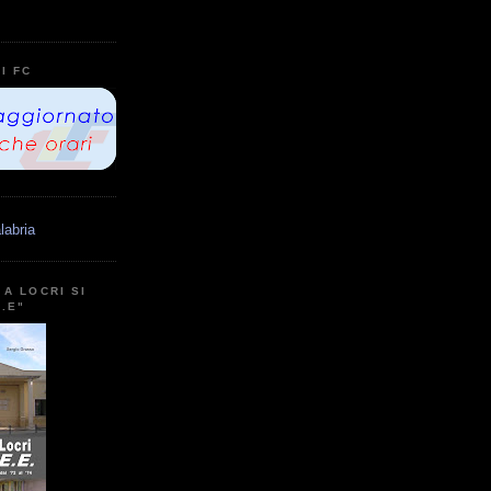
I FC
labria
A LOCRI SI
E.E"