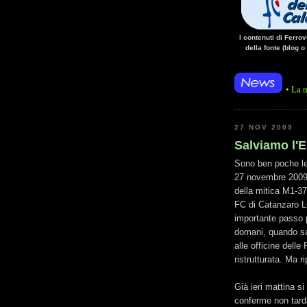
I contenuti di Ferro
della fonte (blog o
• 14/10/14 • La mancanza di en
27 NOV 2009
Salviamo l'E
Sono ben poche le 
27 novembre 2009 è
della mitica M1-37
FC di Catanzaro Li
importante passo 
domani, quando sa
alle officine delle
ristrutturata. Ma ri
Già ieri mattina si
conferme non tarda