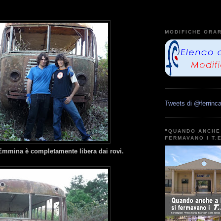
MODIFICHE ORAR
Tweets di @ferrinca
"QUANDO ANCHE 
FERMAVANO I T.
l'Emmina è completamente libera dai rovi.