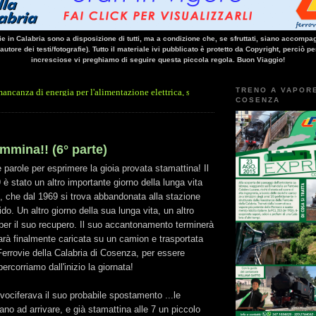
vie in Calabria sono a disposizione di tutti, ma a condizione che, se sfruttati, siano accompag
 autore dei testi/fotografie). Tutto il materiale ivi pubblicato è protetto da Copyright, perciò pe
incresciose vi preghiamo di seguire questa piccola regola. Buon Viaggio!
TRENO A VAPOR
ergia per l'alimentazione elettrica, sulla linea Paola - Cosenza, causa l'arresto impr
COSENZA
mmina!! (6° parte)
parole per esprimere la gioia provata stamattina! Il
 stato un altro importante giorno della lunga vita
, che dal 1969 si trova abbandonata alla stazione
do. Un altro giorno della sua lunga vita, un altro
per il suo recupero. Il suo accantonamento terminerà
rà finalmente caricata su un camion e trasportata
 Ferrovie della Calabria di Cosenza, per essere
percorriamo dall'inizio la giornata!
 vociferava il suo probabile spostamento ...le
no ad arrivare, e già stamattina alle 7 un piccolo