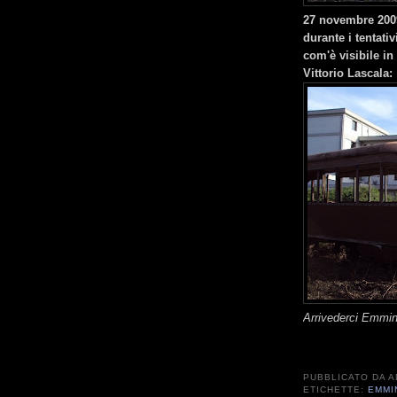
27 novembre 2009:
durante i tentati
com'è visibile in
Vittorio Lascala:
Arrivederci Emmin
PUBBLICATO DA
A
ETICHETTE:
EMMI