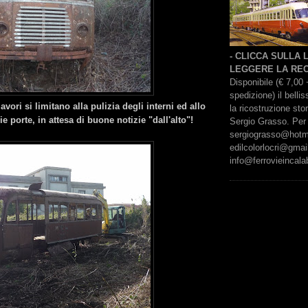
- CLICCA SULLA
LEGGERE LA REC
Disponibile (€ 7,00 
spedizione) il bell
lavori si limitano alla pulizia degli interni ed allo
la ricostruzione sto
e porte, in attesa di buone notizie "dall'alto"!
Sergio Grasso. Per 
sergiograsso@hotmai
edilcolorlocri@gmai
info@ferrovieincalab