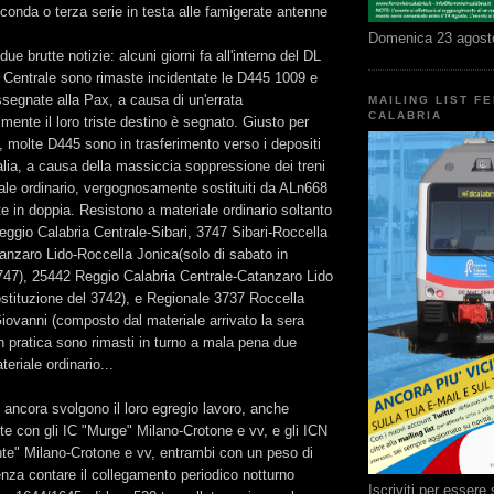
conda o terza serie in testa alle famigerate antenne
Domenica 23 agost
ue brutte notizie: alcuni giorni fa all'interno del DL
 Centrale sono rimaste incidentate le D445 1009 e
segnate alla Pax, a causa di un'errata
MAILING LIST F
CALABRIA
mente il loro triste destino è segnato. Giusto per
, molte D445 sono in trasferimento verso i depositi
alia, a causa della massiccia soppressione dei treni
ale ordinario, vergognosamente sostituiti da ALn668
e in doppia. Resistono a materiale ordinario soltanto
eggio Calabria Centrale-Sibari, 3747 Sibari-Roccella
anzaro Lido-Roccella Jonica(solo di sabato in
3747), 25442 Reggio Calabria Centrale-Catanzaro Lido
ostituzione del 3742), e Regionale 3737 Roccella
iovanni (composto dal materiale arrivato la sera
In pratica sono rimasti in turno a mala pena due
eriale ordinario...
ancora svolgono il loro egregio lavoro, anche
e con gli IC "Murge" Milano-Crotone e vv, e gli ICN
nte" Milano-Crotone e vv, entrambi con un peso di
enza contare il collegamento periodico notturno
Iscriviti per esser