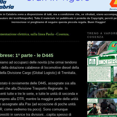
vie in Calabria sono a disposizione di tutti, ma a condizione che, se sfruttati, siano accompag
 autore dei testi/fotografie). Tutto il materiale ivi pubblicato è protetto da Copyright, perciò pe
incresciose vi preghiamo di seguire questa piccola regola. Buon Viaggio!
TRENO A VAPOR
ettrica, sulla linea Paola - Cosenza, causa l'arresto improvviso di un treno nella gal
COSENZA
abrese: 1° parte - le D445
niamo ad occuparci delle novità (che ormai tendono
.) della dotazione calabrese di locomotive diesel della
ella Divisione Cargo (Global Logistic) di Trenitalia.
astato è ovviamente delle D445, assegnate sia alla
ri che alla Divisione Trasporto Regionale. In
nti tutte e tre le serie, e tutte le unità di seconda e
engono alla DTR, mentre la maggior parte delle unità
no assegnate alla Pax (ad eccezione di poche unità
TR, come vedremo tra poco). Sono comunque
prestiti in service tra divisioni...capita spesso di