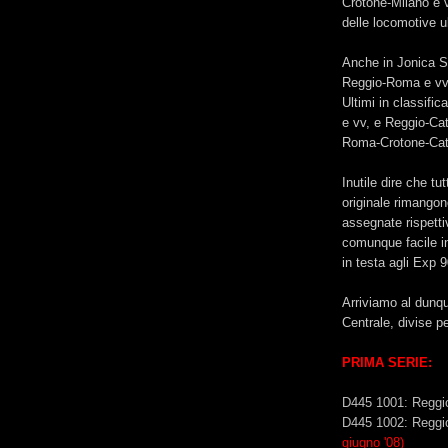
Crotone-Milano e 
delle locomotive ul
Anche in Jonica Su
Reggio-Roma e vv, 
Ultimi in classifi
e vv, e Reggio-Cat
Roma-Crotone-Cata
Inutile dire che tu
originale rimango
assegnate rispett
comunque facile in
in testa agli Exp 
Arriviamo al dunq
Centrale, divise 
PRIMA SERIE:
D445 1001: Reggi
D445 1002: Reggio
giugno '08)