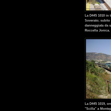
La D445 1010 in t
Soverato; subito 
danneggiata da 
Roccella Jonica.
La D445 1019, orm
"Scilla" a Monte