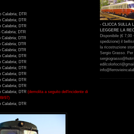
o Calabria; DTR
o Calabria; DTR
- CLICCA SULLA
o Calabria; DTR
LEGGERE LA REC
 Calabria; DTR
Disponibile (€ 7,00 
 Calabria; DTR
spedizione) il bell
 Calabria; DTR
la ricostruzione sto
 Calabria; DTR
Sergio Grasso. Per 
o Calabria; DTR
sergiograsso@hotmai
o Calabria; DTR
edilcolorlocri@gmai
o Calabria; DTR
info@ferrovieincalab
o Calabria; DTR
o Calabria; DTR
o Calabria; DTR
o Calabria; DTR
(demolita a seguito dell'incidente di
09/97)
o Calabria; DTR