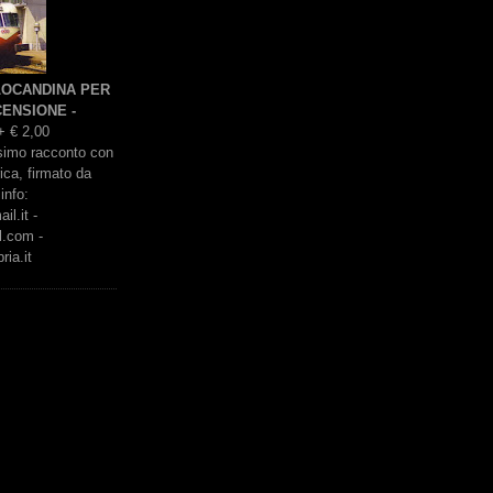
 LOCANDINA PER
ENSIONE -
+ € 2,00
issimo racconto con
rica, firmato da
info:
l.it -
l.com -
ria.it