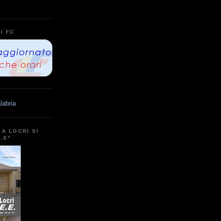
I FC
labria
A LOCRI SI
E.E"