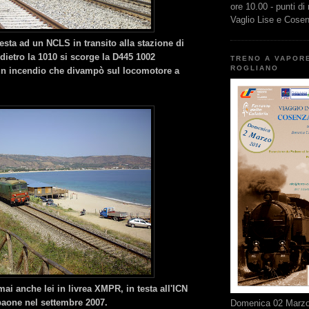
ore 10.00 - punti di
Vaglio Lise e Cose
esta ad un NCLS in transito alla stazione di
dietro la 1010 si scorge la D445 1002
TRENO A VAPOR
ROGLIANO
un incendio che divampò sul locomotore a
ai anche lei in livrea XMPR, in testa all'ICN
paone nel settembre 2007.
Domenica 02 Marzo 