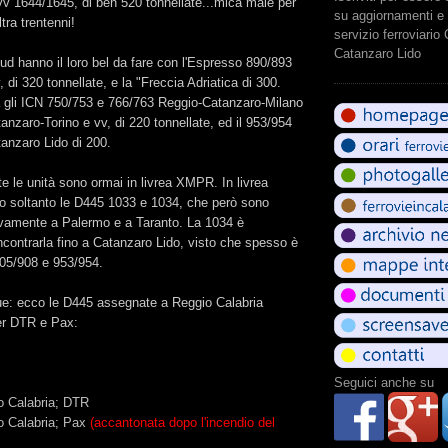
vv 1644/1645, di ben 520 tonnellate...mica male per
su aggiornamenti e 
tra trentenni!
servizio ferroviario
Catanzaro Lido
d hanno il loro bel da fare con l'Espresso 890/893
di 320 tonnellate, e la "Freccia Adriatica di 300.
ca gli ICN 750/753 e 766/763 Reggio-Catanzaro-Milano
anzaro-Torino e vv, di 220 tonnellate, ed il 953/954
nzaro Lido di 200.
tte le unità sono ormai in livrea XMPR. In livrea
no soltanto le D445 1033 e 1034, che però sono
ivamente a Palermo e a Taranto. La 1034 è
contrarla fino a Catanzaro Lido, visto che spesso è
905/908 e 953/954.
ue: ecco le D445 assegnate a Reggio Calabria
per DTR e Pax:
Seguici anche su
o Calabria; DTR
 Calabria; Pax
(accantonata dopo l'incendio del