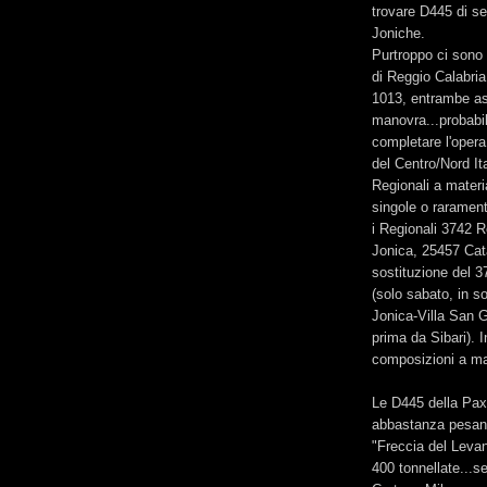
trovare D445 di se
Joniche.
Purtroppo ci sono d
di Reggio Calabria
1013, entrambe as
manovra...probabil
completare l'opera
del Centro/Nord It
Regionali a materi
singole o rarament
i Regionali 3742 R
Jonica, 25457 Cat
sostituzione del 
(solo sabato, in s
Jonica-Villa San G
prima da Sibari). 
composizioni a mat
Le D445 della Pax 
abbastanza pesant
"Freccia del Leva
400 tonnellate...s