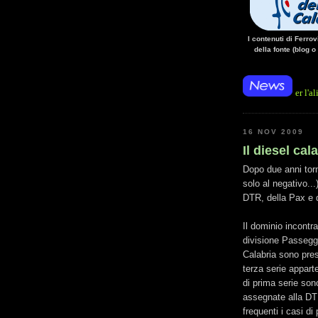
I contenuti di Ferro
della fonte (blog o
• 14/10/14 • La mancanza di energia per l'alimentazione el
16 NOV 2009
Il diesel cal
Dopo due anni tor
solo al negativo..
DTR, della Pax e d
Il dominio incontr
divisione Passegge
Calabria sono prese
terza serie appart
di prima serie so
assegnate alla D
frequenti i casi di 