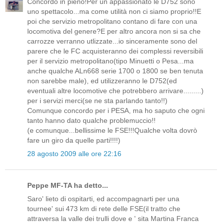
Concordo in pieno!Per un appassionato le D752 sono
uno spettacolo...ma come utilità non ci siamo proprio!!E
poi che servizio metropolitano contano di fare con una
locomotiva del genere?E per altro ancora non si sa che
carrozze verranno utlizzate...io sinceramente sono del
parere che le FC acquisteranno dei complessi reversibili
per il servizio metropolitano(tipo Minuetti o Pesa...ma
anche qualche ALn668 serie 1700 o 1800 se ben tenuta
non sarebbe male), ed utilizzeranno le D752(ed
eventuali altre locomotive che potrebbero arrivare.........)
per i servizi merci(se ne sta parlando tanto!!)
Comunque concordo per i PESA, ma ho saputo che ogni
tanto hanno dato qualche problemuccio!!
(e comunque...bellissime le FSE!!!Qualche volta dovrò
fare un giro da quelle parti!!!!)
28 agosto 2009 alle ore 22:16
Peppe MF-TA ha detto...
Saro' lieto di ospitarti, ed accompagnarti per una
tournee' sui 473 km di rete delle FSE(il tratto che
attraversa la valle dei trulli dove e ' sita Martina Franca