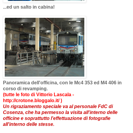
...ed un salto in cabina!
Panoramica dell'officina, con le Mc4 353 ed M4 406 in
corso di revamping.
(tutte le foto di Vittorio Lascala -
http://crotone.bloggalo.it/
)
Un rigraziamento speciale va al personale FdC di
Cosenza, che ha permesso la visita all'interno delle
officine e soprattutto l'effettuazione di fotografie
all'interno delle stesse.