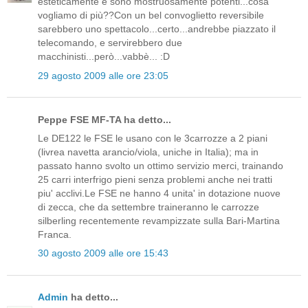
esteticamente e sono mostruosamente potenti...cosa
vogliamo di più??Con un bel convoglietto reversibile
sarebbero uno spettacolo...certo...andrebbe piazzato il
telecomando, e servirebbero due
macchinisti...però...vabbè... :D
29 agosto 2009 alle ore 23:05
Peppe FSE MF-TA ha detto...
Le DE122 le FSE le usano con le 3carrozze a 2 piani
(livrea navetta arancio/viola, uniche in Italia); ma in
passato hanno svolto un ottimo servizio merci, trainando
25 carri interfrigo pieni senza problemi anche nei tratti
piu' acclivi.Le FSE ne hanno 4 unita' in dotazione nuove
di zecca, che da settembre traineranno le carrozze
silberling recentemente revampizzate sulla Bari-Martina
Franca.
30 agosto 2009 alle ore 15:43
Admin
ha detto...