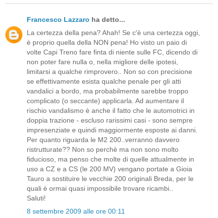
Francesco Lazzaro
ha detto...
La certezza della pena? Ahah! Se c'è una certezza oggi,
è proprio quella della NON pena! Ho visto un paio di
volte Capi Treno fare finta di niente sulle FC, dicendo di
non poter fare nulla o, nella migliore delle ipotesi,
limitarsi a qualche rimprovero.. Non so con precisione
se effettivamente esista qualche penale per gli atti
vandalici a bordo, ma probabilmente sarebbe troppo
complicato (o seccante) applicarla. Ad aumentare il
rischio vandalismo è anche il fatto che le automotrici in
doppia trazione - escluso rarissimi casi - sono sempre
impresenziate e quindi maggiormente esposte ai danni.
Per quanto riguarda le M2 200..verranno davvero
ristrutturate?? Non so perchè ma non sono molto
fiducioso, ma penso che molte di quelle attualmente in
uso a CZ e a CS (le 200 MV) vengano portate a Gioia
Tauro a sostituire le vecchie 200 originali Breda, per le
quali è ormai quasi impossibile trovare ricambi..
Saluti!
8 settembre 2009 alle ore 00:11