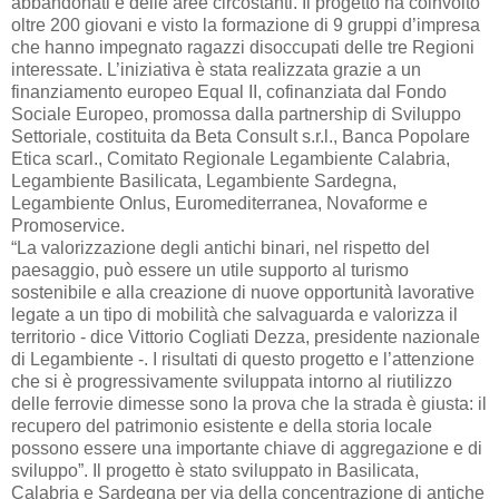
abbandonati e delle aree circostanti. Il progetto ha coinvolto
oltre 200 giovani e visto la formazione di 9 gruppi d’impresa
che hanno impegnato ragazzi disoccupati delle tre Regioni
interessate. L’iniziativa è stata realizzata grazie a un
finanziamento europeo Equal II, cofinanziata dal Fondo
Sociale Europeo, promossa dalla partnership di Sviluppo
Settoriale, costituita da Beta Consult s.r.l., Banca Popolare
Etica scarl., Comitato Regionale Legambiente Calabria,
Legambiente Basilicata, Legambiente Sardegna,
Legambiente Onlus, Euromediterranea, Novaforme e
Promoservice.
“La valorizzazione degli antichi binari, nel rispetto del
paesaggio, può essere un utile supporto al turismo
sostenibile e alla creazione di nuove opportunità lavorative
legate a un tipo di mobilità che salvaguarda e valorizza il
territorio - dice Vittorio Cogliati Dezza, presidente nazionale
di Legambiente -. I risultati di questo progetto e l’attenzione
che si è progressivamente sviluppata intorno al riutilizzo
delle ferrovie dimesse sono la prova che la strada è giusta: il
recupero del patrimonio esistente e della storia locale
possono essere una importante chiave di aggregazione e di
sviluppo”. Il progetto è stato sviluppato in Basilicata,
Calabria e Sardegna per via della concentrazione di antiche