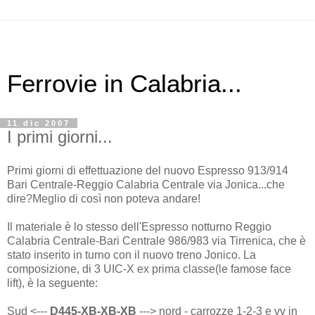
Ferrovie in Calabria...
11 dic 2007
I primi giorni...
Primi giorni di effettuazione del nuovo Espresso 913/914
Bari Centrale-Reggio Calabria Centrale via Jonica...che
dire?Meglio di così non poteva andare!
Il materiale è lo stesso dell'Espresso notturno Reggio
Calabria Centrale-Bari Centrale 986/983 via Tirrenica, che è
stato inserito in turno con il nuovo treno Jonico. La
composizione, di 3 UIC-X ex prima classe(le famose face
lift), è la seguente:
Sud <---
D445-XB-XB-XB
---> nord - carrozze 1-2-3 e vv in